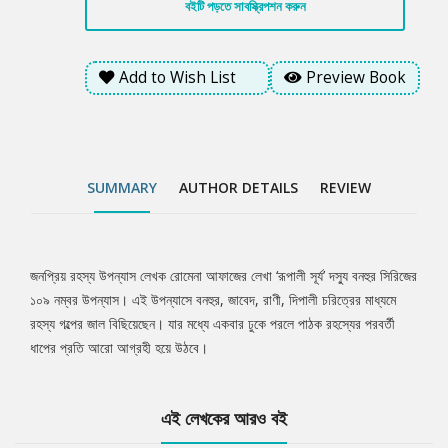
বইটি পড়তে সাবস্ক্রিপশন করুন
Add to Wish List
Preview Book
SUMMARY
AUTHOR DETAILS
REVIEW
জনপ্রিয় রহস্য উপন্যাস লেখক রোমেনা আফাজের লেখা ‘রূপালী সূর্য’ দস্যু বনহুর সিরিজের
Tab
১০৯ নম্বর উপন্যাস। এই উপন্যাসে বনহুর, জাবেদ, রাণী, দিপালী চরিত্রের মাধ্যমে
রহস্য গল্পের জাল বিছিয়েছেন। যার মধ্যে একবার ঢুকে পরলে পাঠক রহস্যের পরবর্তী
Article
ধাপের প্রতি আরো আগ্রহী হয়ে উঠবে।
এই লেখকের আরও বই