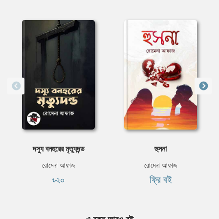
দস্যু বনহুরের মৃত্যুদন্ড
হুসনা
রোমেনা আফাজ
রোমেনা আফাজ
৳২০
ফ্রি বই
এ রকম আরও বই