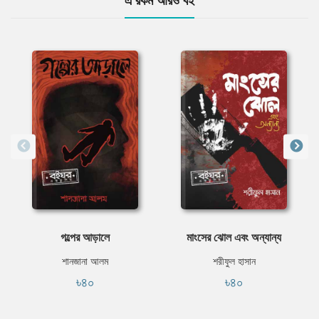
গল্পের আড়ালে
মাংসের ঝোল এবং অন্যান্য
শানজানা আলম
শরীফুল হাসান
৳৪০
৳৪০