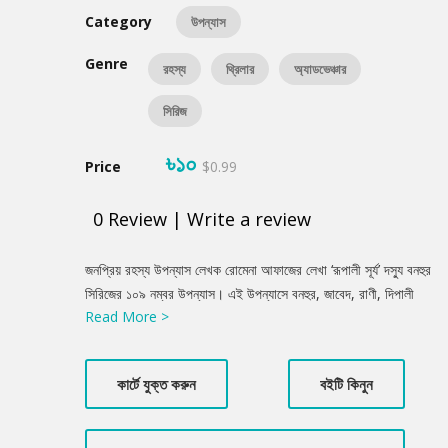
Category
উপন্যাস
Genre
রহস্য
থ্রিলার
অ্যাডভেঞ্চার
সিরিজ
৳১০
Price
$0.99
0
Review
|
Write a review
Product
জনপ্রিয় রহস্য উপন্যাস লেখক রোমেনা আফাজের লেখা ‘রূপালী সূর্য’ দস্যু বনহুর
Summery
সিরিজের ১০৯ নম্বর উপন্যাস। এই উপন্যাসে বনহুর, জাবেদ, রাণী, দিপালী
Read More >
চরিত্রের মাধ্যমে রহস্য গল্পের জাল বিছিয়েছেন। যার মধ্যে একবার ঢুকে পরলে
পাঠক রহস্যের পরবর্তী ধাপের প্রতি আরো আগ্রহী হয়ে উঠবে।
কার্টে যুক্ত করুন
বইটি কিনুন