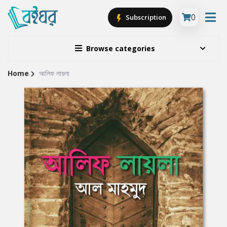
0
Subscription
Browse categories
Home
আলিফ লায়লা
Site
Breadcrumb