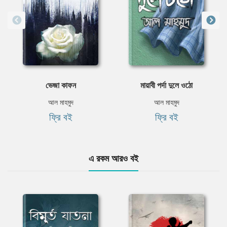
ভেজা কাফন
মায়াবী পর্দা দুলে ওঠো
আল মাহমুদ
আল মাহমুদ
ফ্রি বই
ফ্রি বই
এ রকম আরও বই