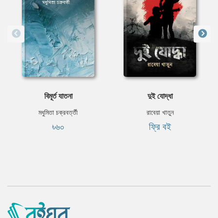
বিমূর্ত যাতনা
দুই যোদ্ধা
মধুমিতা চক্রবর্ত্তী
রাবেয়া খাতুন
৳৬০
ফ্রি বই