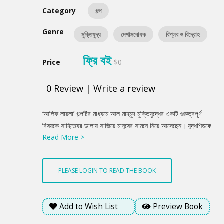
Category
গল্প
Genre
মুক্তিযুদ্ধ
দেশাত্মবোধক
বিপ্লব ও বিদ্রোহ
ফ্রি বই
Price
$0
0
Review
|
Write a review
Product
‘আলিফ লায়লা’ গল্পটির মাধ্যমে আল মাহমুদ মুক্তিযুদ্ধের একটি গুরুত্বপূর্ণ
Summery
বিষয়কে সাহিত্যের ডালায় সাজিয়ে মানুষের সামনে নিয়ে আসেছেন। যুদ্ধশিশুকে
Read More >
কেন্দ্র করে গড়ে ওঠা গল্পটিতে মুক্তিযুদ্ধ পরবর্তী সময়কে সুনিপুনভাবে ফুটিয়ে
তুলেছেন আল মাহমুদ।
PLEASE LOGIN TO READ THE BOOK
Add to Wish List
Preview Book