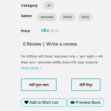
Category
গল্প
Genre
অ্যাডভেঞ্চার
শিশুতোষ
কিশোর
৳৪০
Price
$0.99
0
Review
|
Write a review
Product
শিশু সাহিত্যিক আলী ইমামের ‘অ্যাডভেঞ্চার সমগ্র-২’ মূলত প্রকৃতি ও পাখি
Summery
বিষয়ক রচনা। অ্যাডভেঞ্চার কাহিনীর মাধ্যমে বর্ণিত হয়েছে বাংলাদেশের
Read More >
প্রাকৃতিক প্রেক্ষাপটে পাখিদের আবাস, জীবনযাপন পদ্ধতি, স্বভাব, অতিথি
পাখি, বিলুপ্ত এবং সংকটাপন্ন পাখি। এছাড়াও রয়েছে প্রাগৈতিহাসিক পাখি,
পাখিদের প্রতি মানুষের আচরণ, সংরক্ষণ, করণীয় এবং দেশী বিদেশী নানা
কার্টে যুক্ত করুন
বইটি কিনুন
উদ্যোগ ও গবেষণা সম্পর্কিত নানা তথ্যাবলী। বইটি ছয়টি গল্প এবং দুটি
উপন্যাসের সমন্বয়ে সজ্জিত। এটি একাধারে যেমন শিক্ষামূলক অন্যদিকে
সচেতনতামূলক। এছাড়া গল্প এবং রচনার স্বাদ তো আছেই।
Add to Wish List
Preview Book