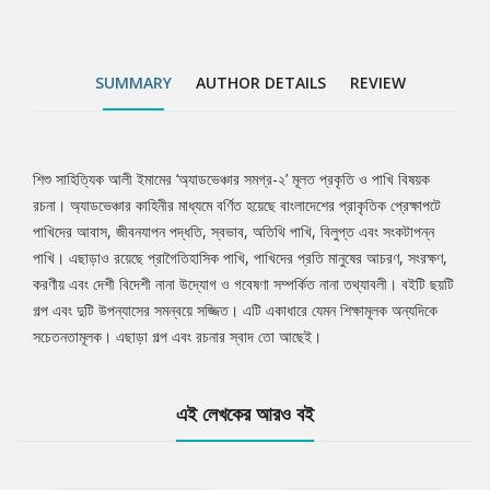
SUMMARY
AUTHOR DETAILS
REVIEW
শিশু সাহিত্যিক আলী ইমামের ‘অ্যাডভেঞ্চার সমগ্র-২’ মূলত প্রকৃতি ও পাখি বিষয়ক
Tab
রচনা। অ্যাডভেঞ্চার কাহিনীর মাধ্যমে বর্ণিত হয়েছে বাংলাদেশের প্রাকৃতিক প্রেক্ষাপটে
পাখিদের আবাস, জীবনযাপন পদ্ধতি, স্বভাব, অতিথি পাখি, বিলুপ্ত এবং সংকটাপন্ন
Article
পাখি। এছাড়াও রয়েছে প্রাগৈতিহাসিক পাখি, পাখিদের প্রতি মানুষের আচরণ, সংরক্ষণ,
করণীয় এবং দেশী বিদেশী নানা উদ্যোগ ও গবেষণা সম্পর্কিত নানা তথ্যাবলী। বইটি ছয়টি
গল্প এবং দুটি উপন্যাসের সমন্বয়ে সজ্জিত। এটি একাধারে যেমন শিক্ষামূলক অন্যদিকে
সচেতনতামূলক। এছাড়া গল্প এবং রচনার স্বাদ তো আছেই।
এই লেখকের আরও বই