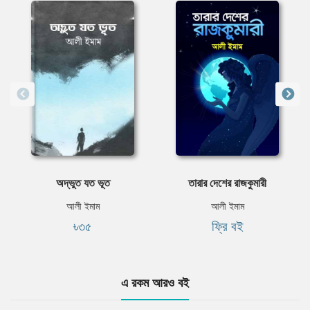
অদ্ভুত যত ভূত
তারার দেশের রাজকুমারী
আলী ইমাম
আলী ইমাম
৳৩৫
ফ্রি বই
এ রকম আরও বই