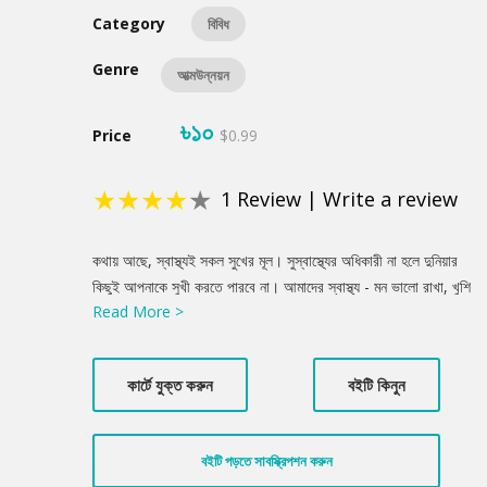
Category
বিবিধ
Genre
আত্মউন্নয়ন
৳১০
Price
$0.99
★
★
★
★
★
1
Review
|
Write a review
Product
কথায় আছে, স্বাস্থ্যই সকল সুখের মূল। সুস্বাস্থ্যের অধিকারী না হলে দুনিয়ার
Summery
কিছুই আপনাকে সুখী করতে পারবে না। আমাদের স্বাস্থ্য - মন ভালো রাখা, খুশি
Read More >
থাকার উপর অনেক বড় একটা প্রভাব ফেলে। ভালো থাকার জন্য দুই রকম
স্বাস্থ্যের প্রতিই নজর দিতে হয় - শারীরিক স্বাস্থ্য এবং মানসিক স্বাস্থ্য। জেনে
নিন প্রতিদিনের জীবনযাপনে সুখী থাকার খুব সহজ ৩টি অভ্যাস, অথচ যা
কার্টে যুক্ত করুন
বইটি কিনুন
আপনার জীবন আমূল বদলে দিতে পারে!
বইটি পড়তে সাবস্ক্রিপশন করুন