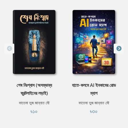
শেষ নিঃশ্বাস (অসম্ভাব্য
হাতে-কলমে AI ইনকামের রোড
ফ্রন্টলাইনের লড়াই)
ম্যাপ
ফাতেমা তুজ জান্নাত মৌ
ফাতেমা তুজ জান্নাত মৌ
৳১০
৳৩০