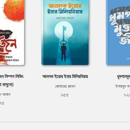
অব সিম্পল লিভিং
আনলক ইয়োর ইনার মিলিয়নিয়ার
ধূমপানমু
ো মাসুনো)
জোবায়ের রুবেল
ইশমামুল ফ
৳৫৫
৳২
দ আমান
৭৫