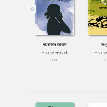
ভালোবাসার মায়াজাল
মিথ্য
ফাতেমা তুজ জান্নাত মৌ
ফাতেমা তুজ
৳১০
৳