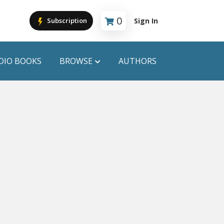
0
Sign In
Subscription
Cart is empty
DIO BOOKS
BROWSE
AUTHORS
PUBLICATIONS
ANYAPROKASH
Anyadhara
ors
Aajob Prokash
Bibliophile
Afsar Brothers