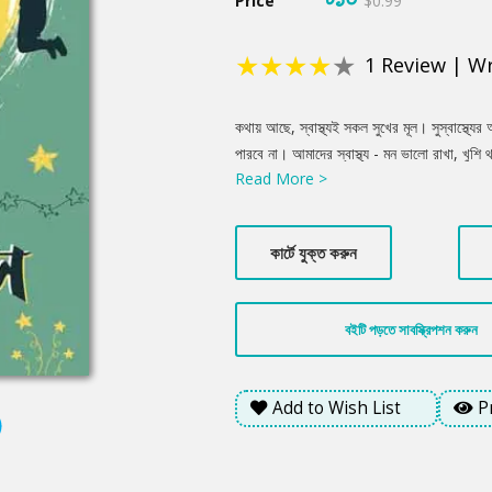
Price
$0.99
★
★
★
★
★
1
Review
|
Wr
Product
কথায় আছে, স্বাস্থ্যই সকল সুখের মূল। সুস্বাস্থ্যে
Summery
পারবে না। আমাদের স্বাস্থ্য - মন ভালো রাখা, খু
Read More >
থাকার জন্য দুই রকম স্বাস্থ্যের প্রতিই নজর দিতে হয় 
প্রতিদিনের জীবনযাপনে সুখী থাকার খুব সহজ ৩টি 
কার্টে যুক্ত করুন
বইটি পড়তে সাবস্ক্রিপশন করুন
Add to Wish List
P