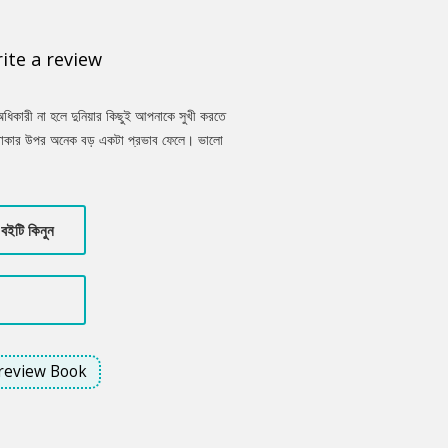
ite a review
র অধিকারী না হলে দুনিয়ার কিছুই আপনাকে সুখী করতে
শি থাকার উপর অনেক বড় একটা প্রভাব ফেলে। ভালো
- শারীরিক স্বাস্থ্য এবং মানসিক স্বাস্থ্য। জেনে নিন
অভ্যাস, অথচ যা আপনার জীবন আমূল বদলে দিতে পারে!
বইটি কিনুন
review Book