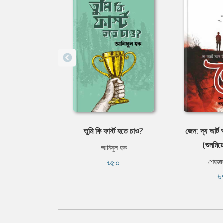
তুমি কি ফার্স্ট হতে চাও?
জেন: দ্য আর্ট 
(শুনমিয়
আনিসুল হক
৳৫০
শেহজা
৳