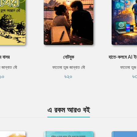
ে বাসর
নোটবুক
হাতে-কলমে AI ইন
 জান্নাত মৌ
ফাতেমা তুজ জান্নাত মৌ
ফাতেমা তুজ
১০
৳২০
৳
এ রকম আরও বই