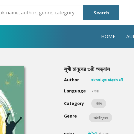
Search
HOME
AU
NRE
POPULAR AUTHORS
HIGHLIGHTS
সুখী মানুষের ৩টি অভ্যাস
Humayun Ahmed
Hot & New
Author
ফাতেমা তুজ জান্নাত মৌ
Mouri Morium
Featured Event
Language
বাংলা
Mohammad Nazim Uddin
Featured Auth
Category
বিবিধ
Shanjana Alam
Best Seller
Genre
আত্মউন্নয়ন
Anisul Hoque
Editors Choice
৳১০