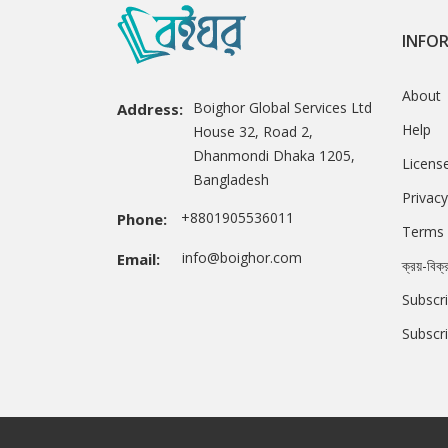
INFO
About
Boighor Global Services Ltd
Address:
Help
House 32, Road 2,
Dhanmondi Dhaka 1205,
Licens
Bangladesh
Privacy
+8801905536011
Phone:
Terms 
info@boighor.com
Email:
ক্রয়-বিক্
Subscri
Subscr