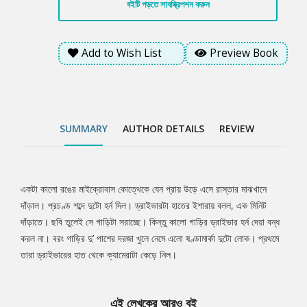
বইটি পড়তে সাবস্ক্রিপশন করুন
Add to Wish List
Preview Book
SUMMARY
AUTHOR DETAILS
REVIEW
একটা কালো রঙের মাইক্রোবাস কোত্থেকে যেন প্রায় উড়ে এসে রাস্তার মাঝখানে
Tab
দাঁড়াল। প্রচণ্ড শব্দে দুটো হর্ন দিল। ড্রাইভারটা হাতের ইশারায় বলল, এক মিনিট
দাঁড়াতে। ছবি তুলেই সে গাড়িটা সরাচ্ছে। কিন্তু কালো গাড়ির ড্রাইভার হর্ন দেয়া বন্ধ
Article
করল না। বরং গাড়ির দু’ পাশের দরজা খুলে নেমে এলো ষণ্ডামার্কা দুটো লোক। প্রথমে
তারা ড্রাইভারের হাত থেকে ক্যামেরাটা কেড়ে নিল।
এই লেখকের আরও বই