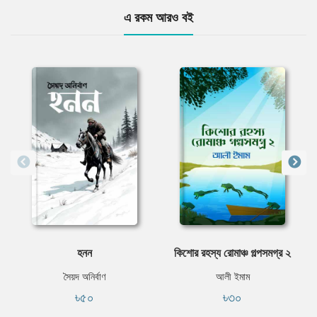
এ রকম আরও বই
হনন
কিশোর রহস্য রোমাঞ্চ গল্পসমগ্র ২
সৈয়দ অনির্বাণ
আলী ইমাম
৳৫০
৳৩০