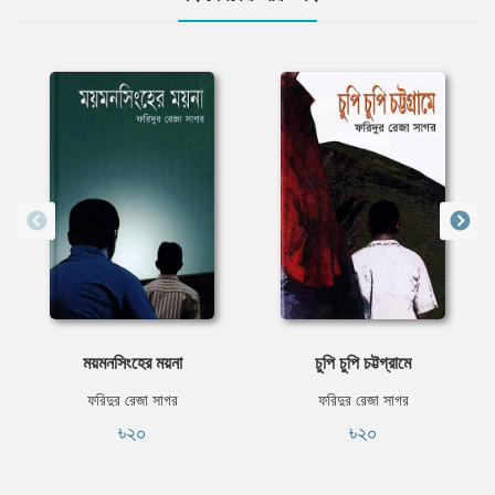
ময়মনসিংহের ময়না
চুপি চুপি চট্টগ্রামে
ফরিদুর রেজা সাগর
ফরিদুর রেজা সাগর
৳২০
৳২০