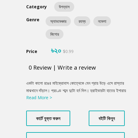
Category
উপন্যাস
Genre
অ্যাডভেঞ্চার
রহস্য
নভেলা
কিশোর
৳২০
Price
$0.99
0
Review
|
Write a review
Product
একটা কালো রঙের মাইক্রোবাস কোত্থেকে যেন প্রায় উড়ে এসে রাস্তার
Summery
মাঝখানে দাঁড়াল। প্রচণ্ড শব্দে দুটো হর্ন দিল। ড্রাইভারটা হাতের ইশারায়
Read More >
বলল, এক মিনিট দাঁড়াতে। ছবি তুলেই সে গাড়িটা সরাচ্ছে। কিন্তু কালো
গাড়ির ড্রাইভার হর্ন দেয়া বন্ধ করল না। বরং গাড়ির দু’ পাশের দরজা খুলে নেমে
এলো ষণ্ডামার্কা দুটো লোক। প্রথমে তারা ড্রাইভারের হাত থেকে ক্যামেরাটা
কার্টে যুক্ত করুন
বইটি কিনুন
কেড়ে নিল।