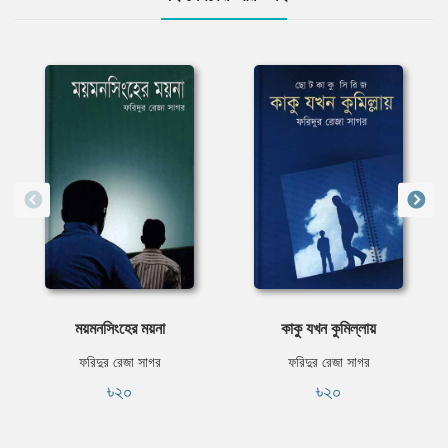
ময়মনসিংহের ময়না
কাকু যখন কুমিল্লায়
ফরিদুর রেজা সাগর
ফরিদুর রেজা সাগর
৳২০
৳২০