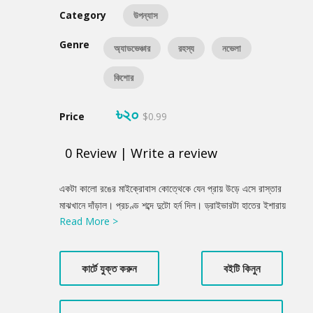
Category
উপন্যাস
Genre
অ্যাডভেঞ্চার
রহস্য
নভেলা
কিশোর
৳২০
Price
$0.99
0
Review
|
Write a review
Product
একটা কালো রঙের মাইক্রোবাস কোত্থেকে যেন প্রায় উড়ে এসে রাস্তার
Summery
মাঝখানে দাঁড়াল। প্রচণ্ড শব্দে দুটো হর্ন দিল। ড্রাইভারটা হাতের ইশারায়
Read More >
বলল, এক মিনিট দাঁড়াতে। ছবি তুলেই সে গাড়িটা সরাচ্ছে। কিন্তু কালো
গাড়ির ড্রাইভার হর্ন দেয়া বন্ধ করল না। বরং গাড়ির দু’ পাশের দরজা খুলে নেমে
এলো ষণ্ডামার্কা দুটো লোক। প্রথমে তারা ড্রাইভারের হাত থেকে ক্যামেরাটা
কার্টে যুক্ত করুন
বইটি কিনুন
কেড়ে নিল।