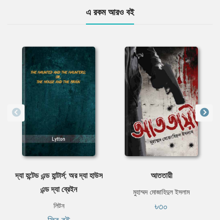
এ রকম আরও বই
দ্যা হন্টেড এন্ড হান্টার্স; অর দ্যা হাউস
আততায়ী
এন্ড দ্যা ব্রেইন
মুহাম্মদ মোজাহিদুল ইসলাম
৳৩০
লিটন
ফ্রি বই