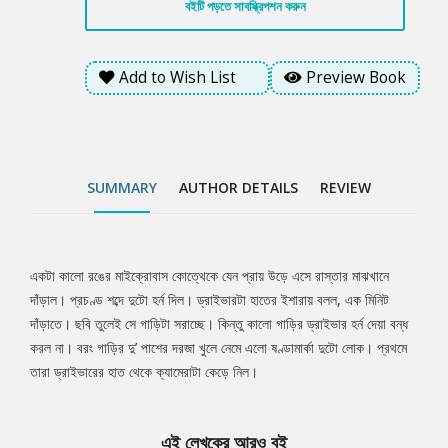
বইটি পড়তে সাবস্ক্রিপশন করুন
Add to Wish List
Preview Book
SUMMARY
AUTHOR DETAILS
REVIEW
একটা কালো রঙের মাইক্রোবাস কোত্থেকে যেন প্রায় উড়ে এসে রাস্তার মাঝখানে
Tab
দাঁড়াল। প্রচণ্ড শব্দে দুটো হর্ন দিল। ড্রাইভারটা হাতের ইশারায় বলল, এক মিনিট
দাঁড়াতে। ছবি তুলেই সে গাড়িটা সরাচ্ছে। কিন্তু কালো গাড়ির ড্রাইভার হর্ন দেয়া বন্ধ
Article
করল না। বরং গাড়ির দু’ পাশের দরজা খুলে নেমে এলো ষণ্ডামার্কা দুটো লোক। প্রথমে
তারা ড্রাইভারের হাত থেকে ক্যামেরাটা কেড়ে নিল।
এই লেখকের আরও বই