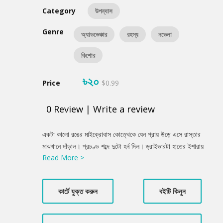
Category
উপন্যাস
Genre
অ্যাডভেঞ্চার
রহস্য
নভেলা
কিশোর
৳২০
Price
$0.99
0
Review
|
Write a review
Product
একটা কালো রঙের মাইক্রোবাস কোত্থেকে যেন প্রায় উড়ে এসে রাস্তার
Summery
মাঝখানে দাঁড়াল। প্রচণ্ড শব্দে দুটো হর্ন দিল। ড্রাইভারটা হাতের ইশারায়
Read More >
বলল, এক মিনিট দাঁড়াতে। ছবি তুলেই সে গাড়িটা সরাচ্ছে। কিন্তু কালো
গাড়ির ড্রাইভার হর্ন দেয়া বন্ধ করল না। বরং গাড়ির দু’ পাশের দরজা খুলে নেমে
এলো ষণ্ডামার্কা দুটো লোক। প্রথমে তারা ড্রাইভারের হাত থেকে ক্যামেরাটা
কার্টে যুক্ত করুন
বইটি কিনুন
কেড়ে নিল।