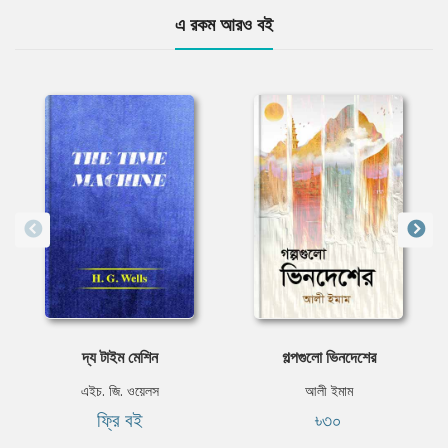
এ রকম আরও বই
দ্য টাইম মেশিন
গল্পগুলো ভিনদেশের
এইচ. জি. ওয়েলস
আলী ইমাম
ফ্রি বই
৳৩০