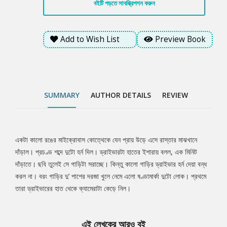
বইটি পড়তে সাবস্ক্রিপশন করুন
Add to Wish List
Preview Book
SUMMARY
AUTHOR DETAILS
REVIEW
একটা কালো রঙের মাইক্রোবাস কোত্থেকে যেন প্রায় উড়ে এসে রাস্তার মাঝখানে
Tab
দাঁড়াল। প্রচণ্ড শব্দে দুটো হর্ন দিল। ড্রাইভারটা হাতের ইশারায় বলল, এক মিনিট
দাঁড়াতে। ছবি তুলেই সে গাড়িটা সরাচ্ছে। কিন্তু কালো গাড়ির ড্রাইভার হর্ন দেয়া বন্ধ
Article
করল না। বরং গাড়ির দু’ পাশের দরজা খুলে নেমে এলো ষণ্ডামার্কা দুটো লোক। প্রথমে
তারা ড্রাইভারের হাত থেকে ক্যামেরাটা কেড়ে নিল।
এই লেখকের আরও বই