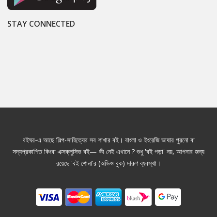
STAY CONNECTED
বইঘর-এ আছে শিল্প-সাহিত্যের সব শাখার বই। বাংলা ও ইংরেজি ভাষার পুরনো বা
সদ্যপ্রকাশিত কিংবা এক্সক্লুসিভ বই— কী নেই এখানে ? শুধু 'বই পড়া' নয়, আপনার জন্য
রয়েছে 'বই শোনা'র (অডিও বুক) দারুণ ব্যবস্থা।