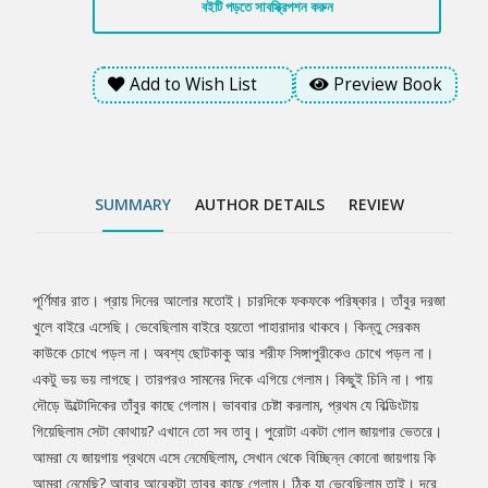
বইটি পড়তে সাবস্ক্রিপশন করুন
আবার আরেকটা তাবুর কাছে গেলাম। ঠিক যা ভেবেছিলাম তাই। দূরে সাদা
বাড়িটা চোখে পড়েছে। আমরা পাহাড়ের ওপর একটা সমতল উপত্যাকায় দাঁড়িয়ে
আছি। কিন্তু এখানে এলাম কি করে?
Add to Wish List
Preview Book
SUMMARY
AUTHOR DETAILS
REVIEW
পূর্ণিমার রাত। প্রায় দিনের আলোর মতোই। চারদিকে ফকফকে পরিষ্কার। তাঁবুর দরজা
Tab
খুলে বাইরে এসেছি। ভেবেছিলাম বাইরে হয়তো পাহারাদার থাকবে। কিন্তু সেরকম
কাউকে চোখে পড়ল না। অবশ্য ছোটকাকু আর শরীফ সিঙ্গাপুরীকেও চোখে পড়ল না।
Article
একটু ভয় ভয় লাগছে। তারপরও সামনের দিকে এগিয়ে গেলাম। কিছুই চিনি না। পায়
দৌড়ে উল্টোদিকের তাঁবুর কাছে গেলাম। ভাববার চেষ্টা করলাম, প্রথম যে বিল্ডিংটায়
গিয়েছিলাম সেটা কোথায়? এখানে তো সব তাবু। পুরোটা একটা গোল জায়গার ভেতরে।
আমরা যে জায়গায় প্রথমে এসে নেমেছিলাম, সেখান থেকে বিচ্ছিন্ন কোনো জায়গায় কি
আমরা নেমেছি? আবার আরেকটা তাবুর কাছে গেলাম। ঠিক যা ভেবেছিলাম তাই। দূরে