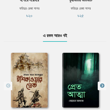
ফরিদুর রেজা সাগর
ফরিদুর রেজা সাগর
৳২০
৳২৫
এ রকম আরও বই