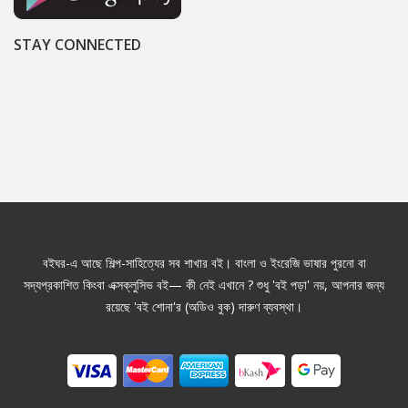
STAY CONNECTED
বইঘর-এ আছে শিল্প-সাহিত্যের সব শাখার বই। বাংলা ও ইংরেজি ভাষার পুরনো বা
সদ্যপ্রকাশিত কিংবা এক্সক্লুসিভ বই— কী নেই এখানে ? শুধু 'বই পড়া' নয়, আপনার জন্য
রয়েছে 'বই শোনা'র (অডিও বুক) দারুণ ব্যবস্থা।