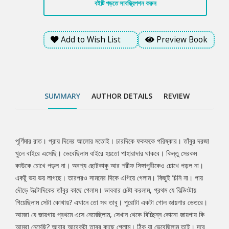
বইটি পড়তে সাবস্ক্রিপশন করুন
আবার আরেকটা তাবুর কাছে গেলাম। ঠিক যা ভেবেছিলাম তাই। দূরে সাদা
বাড়িটা চোখে পড়েছে। আমরা পাহাড়ের ওপর একটা সমতল উপত্যাকায় দাঁড়িয়ে
আছি। কিন্তু এখানে এলাম কি করে?
Add to Wish List
Preview Book
SUMMARY
AUTHOR DETAILS
REVIEW
পূর্ণিমার রাত। প্রায় দিনের আলোর মতোই। চারদিকে ফকফকে পরিষ্কার। তাঁবুর দরজা
Tab
খুলে বাইরে এসেছি। ভেবেছিলাম বাইরে হয়তো পাহারাদার থাকবে। কিন্তু সেরকম
কাউকে চোখে পড়ল না। অবশ্য ছোটকাকু আর শরীফ সিঙ্গাপুরীকেও চোখে পড়ল না।
Article
একটু ভয় ভয় লাগছে। তারপরও সামনের দিকে এগিয়ে গেলাম। কিছুই চিনি না। পায়
দৌড়ে উল্টোদিকের তাঁবুর কাছে গেলাম। ভাববার চেষ্টা করলাম, প্রথম যে বিল্ডিংটায়
গিয়েছিলাম সেটা কোথায়? এখানে তো সব তাবু। পুরোটা একটা গোল জায়গার ভেতরে।
আমরা যে জায়গায় প্রথমে এসে নেমেছিলাম, সেখান থেকে বিচ্ছিন্ন কোনো জায়গায় কি
আমরা নেমেছি? আবার আরেকটা তাবুর কাছে গেলাম। ঠিক যা ভেবেছিলাম তাই। দূরে