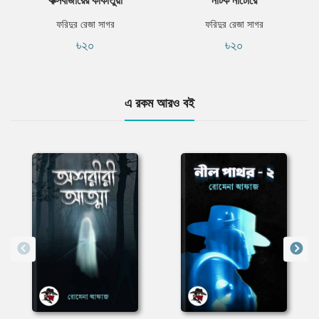
ফরিদুর রেজা সাগর
ফরিদুর রেজা সাগর
৳২০
৳২০
এ রকম আরও বই