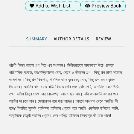
হাসিবের প্রেমে পড়ে অয়নি! একদিকে হাসিবের ঘরনি, অন্যদিকে ছাত্রী অয়নির
Add to Wish List
Preview Book
প্রেম। শেষ পর্যন্ত হাসিবের সিদ্ধান্ত কী হতে পারে!
SUMMARY
AUTHOR DETAILS
REVIEW
পাঁচটি ভিন্ন ধরনের গল্প নিয়ে এই সংকলন। ‘নিশীথরাতের বাদলধারা’ উঠে এসেছে
Tab
পারিবারিক সংঘাত, বয়ঃসন্ধিকালের মোহ, প্রেম ও জীবনের গল্প। কিছু গল্প ঢাকা শহরের
অলিগলির। কিছু গল্প রিকশায়, পাবলিক বাসে ঘুরে বেড়ানোর, কিছু গল্প অত্যাধুনিক
Article
কিচেনের। অয়নির বাবা রাতে বাড়ি ফিরতে দেরি হলে চ্যাঁচামেচি, অশান্তি চরমে উঠে!
তখন কলিগ রিতুর সাথে তার বোঝাপড়া ভালো হয়ে যায়। এটা জানাজানি হওয়ার পরে
অয়নির মা চলে যান। সেপারেশন হয়ে যায় তাদের। তাহলে মাঝখান থেকে অয়নির কী
হবে? বিবাহিত সুদর্শন গৃহশিক্ষক হাসিবের প্রেমে পড়ে অয়নি! একদিকে হাসিবের ঘরনি,
অন্যদিকে ছাত্রী অয়নির প্রেম। শেষ পর্যন্ত হাসিবের সিদ্ধান্ত কী হতে পারে!