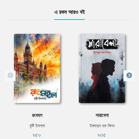
এ রকম আরও বই
রংমহল
সারাবেলা
বৃষ্টি ইসলাম
ইমদাদুল হক মিলন
৳৫০
৳৩৫