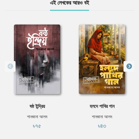
এই লেখকের আরও বই
ষষ্ঠ ইন্দ্রিয়
হলদে পাখির গান
শানজানা আলম
শানজানা আলম
৳৭৫
৳৪৩