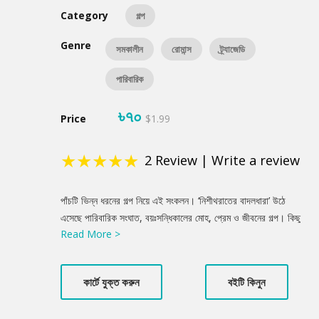
Category
গল্প
Genre
সমকালীন
রোমান্স
ট্র্যাজেডি
পারিবারিক
৳৭০
Price
$1.99
★
★
★
★
★
2
Review
|
Write a review
Product
পাঁচটি ভিন্ন ধরনের গল্প নিয়ে এই সংকলন। ‘নিশীথরাতের বাদলধারা’ উঠে
Summery
এসেছে পারিবারিক সংঘাত, বয়ঃসন্ধিকালের মোহ, প্রেম ও জীবনের গল্প। কিছু
Read More >
গল্প ঢাকা শহরের অলিগলির। কিছু গল্প রিকশায়, পাবলিক বাসে ঘুরে বেড়ানোর,
কিছু গল্প অত্যাধুনিক কিচেনের। অয়নির বাবা রাতে বাড়ি ফিরতে দেরি হলে
চ্যাঁচামেচি, অশান্তি চরমে উঠে! তখন কলিগ রিতুর সাথে তার বোঝাপড়া ভালো
কার্টে যুক্ত করুন
বইটি কিনুন
হয়ে যায়। এটা জানাজানি হওয়ার পরে অয়নির মা চলে যান। সেপারেশন হয়ে যায়
তাদের। তাহলে মাঝখান থেকে অয়নির কী হবে? বিবাহিত সুদর্শন গৃহশিক্ষক