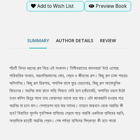
হাসিবের প্রেমে পড়ে অয়নি! একদিকে হাসিবের ঘরনি, অন্যদিকে ছাত্রী অয়নির
Add to Wish List
Preview Book
প্রেম। শেষ পর্যন্ত হাসিবের সিদ্ধান্ত কী হতে পারে!
SUMMARY
AUTHOR DETAILS
REVIEW
পাঁচটি ভিন্ন ধরনের গল্প নিয়ে এই সংকলন। ‘নিশীথরাতের বাদলধারা’ উঠে এসেছে
Tab
পারিবারিক সংঘাত, বয়ঃসন্ধিকালের মোহ, প্রেম ও জীবনের গল্প। কিছু গল্প ঢাকা শহরের
অলিগলির। কিছু গল্প রিকশায়, পাবলিক বাসে ঘুরে বেড়ানোর, কিছু গল্প অত্যাধুনিক
Article
কিচেনের। অয়নির বাবা রাতে বাড়ি ফিরতে দেরি হলে চ্যাঁচামেচি, অশান্তি চরমে উঠে!
তখন কলিগ রিতুর সাথে তার বোঝাপড়া ভালো হয়ে যায়। এটা জানাজানি হওয়ার পরে
অয়নির মা চলে যান। সেপারেশন হয়ে যায় তাদের। তাহলে মাঝখান থেকে অয়নির কী
হবে? বিবাহিত সুদর্শন গৃহশিক্ষক হাসিবের প্রেমে পড়ে অয়নি! একদিকে হাসিবের ঘরনি,
অন্যদিকে ছাত্রী অয়নির প্রেম। শেষ পর্যন্ত হাসিবের সিদ্ধান্ত কী হতে পারে!