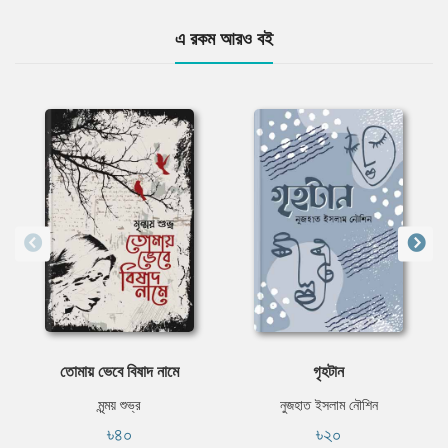
এ রকম আরও বই
তোমায় ভেবে বিষাদ নামে
গৃহটান
মৃন্ময় শুভ্র
নুজহাত ইসলাম নৌশিন
৳৪০
৳২০