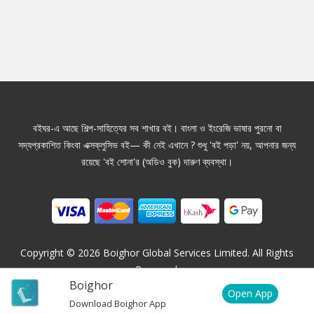
বইঘর-এ আছে শিল্প-সাহিত্যের সব শাখার বই। বাংলা ও ইংরেজি ভাষার পুরনো বা
সদ্যপ্রকাশিত কিংবা এক্সক্লুসিভ বই— কী নেই এখানে ? শুধু 'বই পড়া' নয়, আপনার জন্য
রয়েছে 'বই শোনা'র (অডিও বুক) দারুণ ব্যবস্থা।
Copyright ©
2026
Boighor Global Services Limited. All Rights
Reserved.
Boighor
Open App
Download Boighor App