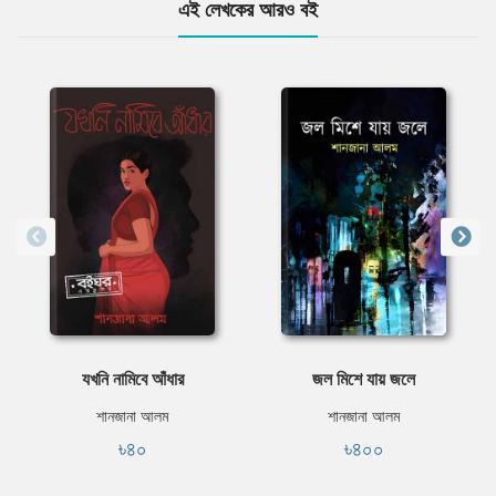
এই লেখকের আরও বই
যখনি নামিবে আঁধার
জল মিশে যায় জলে
শানজানা আলম
শানজানা আলম
৳৪০
৳৪০০