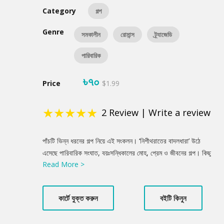
Category
গল্প
Genre
সমকালীন
রোমান্স
ট্র্যাজেডি
পারিবারিক
৳৭০
Price
$1.99
★
★
★
★
★
2
Review
|
Write a review
Product
পাঁচটি ভিন্ন ধরনের গল্প নিয়ে এই সংকলন। ‘নিশীথরাতের বাদলধারা’ উঠে
Summery
এসেছে পারিবারিক সংঘাত, বয়ঃসন্ধিকালের মোহ, প্রেম ও জীবনের গল্প। কিছু
Read More >
গল্প ঢাকা শহরের অলিগলির। কিছু গল্প রিকশায়, পাবলিক বাসে ঘুরে বেড়ানোর,
কিছু গল্প অত্যাধুনিক কিচেনের। অয়নির বাবা রাতে বাড়ি ফিরতে দেরি হলে
চ্যাঁচামেচি, অশান্তি চরমে উঠে! তখন কলিগ রিতুর সাথে তার বোঝাপড়া ভালো
কার্টে যুক্ত করুন
বইটি কিনুন
হয়ে যায়। এটা জানাজানি হওয়ার পরে অয়নির মা চলে যান। সেপারেশন হয়ে যায়
তাদের। তাহলে মাঝখান থেকে অয়নির কী হবে? বিবাহিত সুদর্শন গৃহশিক্ষক