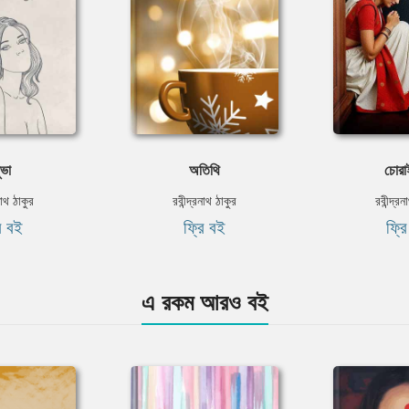
ুভা
অতিথি
চোরা
নাথ ঠাকুর
রবীন্দ্রনাথ ঠাকুর
রবীন্দ্র
ি বই
ফ্রি বই
ফ্র
এ রকম আরও বই