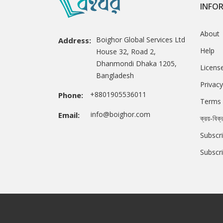
INFO
About
Boighor Global Services Ltd
Address:
Help
House 32, Road 2,
Dhanmondi Dhaka 1205,
Licens
Bangladesh
Privacy
+8801905536011
Phone:
Terms 
info@boighor.com
Email:
ক্রয়-বিক্
Subscri
Subscr