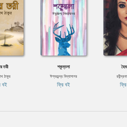
র তরী
শকুন্তলা
হৈম
নাথ ঠাকুর
ঈশ্বরচন্দ্র বিদ্যাসাগর
রবীন্দ্র
ি বই
ফ্রি বই
ফ্র