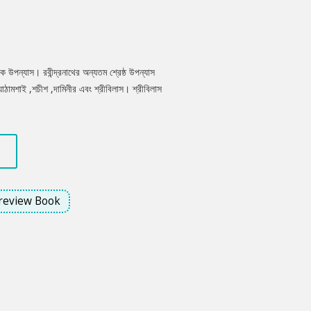
বিক উপন্যাস। রবীন্দ্রনাথের অন্যতম শ্রেষ্ঠ উপন্যাস
যাঠামশাই ,শচীশ ,দামিনীর এবং শ্রীবিলাস। শ্রীবিলাস
িক এবং পথপ্রদর্শক শচীশের সাথে তাঁর সাক্ষাৎ, বিধবা
িয়ে উপন্যাসটি লিখিত।
review Book