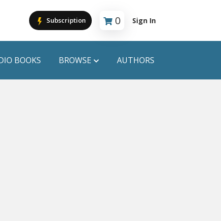
0
Sign In
Subscription
Cart is empty
DIO BOOKS
BROWSE
AUTHORS
PUBLICATIONS
ANYAPROKASH
Anyadhara
ors
Aajob Prokash
Bibliophile
Afsar Brothers