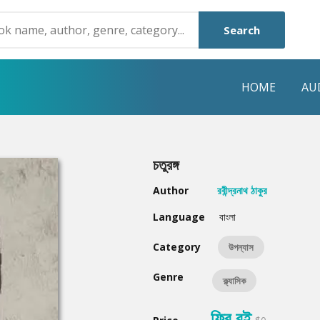
Search
HOME
AU
NRE
POPULAR AUTHORS
HIGHLIGHTS
চতুরঙ্গ
Humayun Ahmed
Hot & New
Author
রবীন্দ্রনাথ ঠাকুর
Mouri Morium
Featured Event
Language
বাংলা
Mohammad Nazim Uddin
Featured Auth
Category
উপন্যাস
Shanjana Alam
Best Seller
Genre
ক্ল্যাসিক
Anisul Hoque
Editors Choice
ফ্রি বই