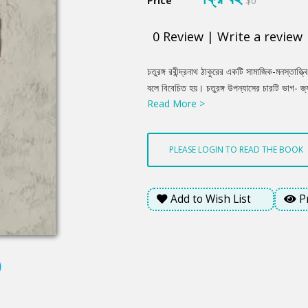
Price
$0
0
Review
|
Write a review
Product
চতুরঙ্গ রবীন্দ্রনাথ ঠাকুরের একটি সামাজিক-মনস্তাত্ত্
Summery
বলে বিবেচিত হয়। চতুরঙ্গ উপন্যাসের চারটি ভাগ- জ্
Read More >
নামে এক যুবকের যাত্রা, তাঁর সর্বোত্তম বন্ধু, দার্শন
দামিনী এবং আদর্শবাদী ব্যক্তি জ্যাঠামশাইয়ের গল্প ন
PLEASE LOGIN TO READ THE BOOK
Add to Wish List
P