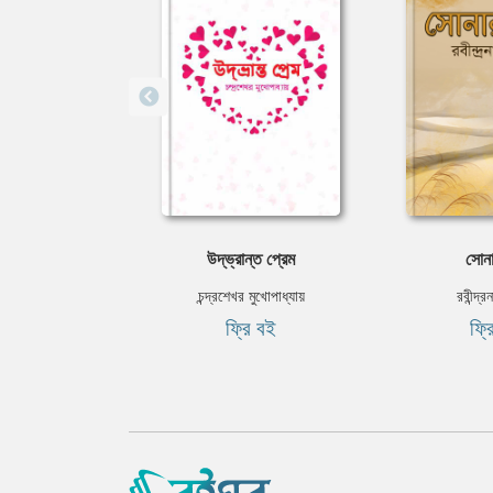
উদ্‌ভ্রান্ত প্রেম
সোনা
চন্দ্রশেখর মুখোপাধ্যায়
রবীন্দ্র
ফ্রি বই
ফ্র