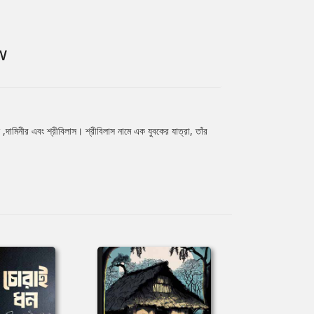
W
শ ,দামিনীর এবং শ্রীবিলাস। শ্রীবিলাস নামে এক যুবকের যাত্রা, তাঁর