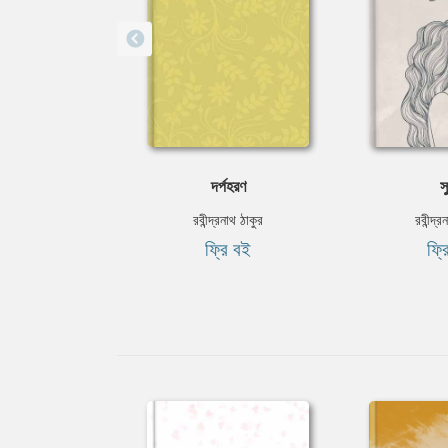
দর্পহরণ
স
রবীন্দ্রনাথ ঠাকুর
রবীন্দ্র
ফ্রি বই
ফ্র