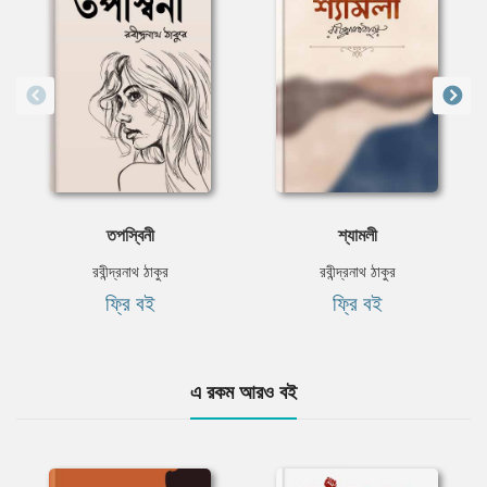
তপস্বিনী
শ্যামলী
রবীন্দ্রনাথ ঠাকুর
রবীন্দ্রনাথ ঠাকুর
ফ্রি বই
ফ্রি বই
এ রকম আরও বই