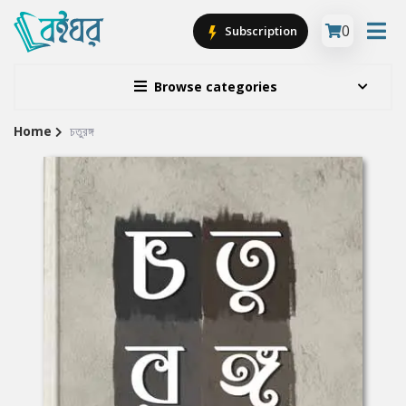
0
Subscription
Browse categories
Home
চতুরঙ্গ
Site
Breadcrumb