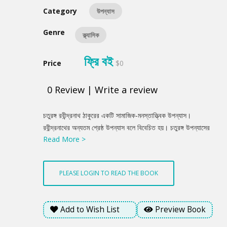
Category
উপন্যাস
Genre
ক্ল্যাসিক
ফ্রি বই
Price
$0
0
Review
|
Write a review
Product
চতুরঙ্গ রবীন্দ্রনাথ ঠাকুরের একটি সামাজিক-মনস্তাত্ত্বিক উপন্যাস।
Summery
রবীন্দ্রনাথের অন্যতম শ্রেষ্ঠ উপন্যাস বলে বিবেচিত হয়। চতুরঙ্গ উপন্যাসের
Read More >
চারটি ভাগ- জ্যাঠামশাই ,শচীশ ,দামিনীর এবং শ্রীবিলাস। শ্রীবিলাস নামে এক
যুবকের যাত্রা, তাঁর সর্বোত্তম বন্ধু, দার্শনিক এবং পথপ্রদর্শক শচীশের সাথে
তাঁর সাক্ষাৎ, বিধবা দামিনী এবং আদর্শবাদী ব্যক্তি জ্যাঠামশাইয়ের গল্প নিয়ে
PLEASE LOGIN TO READ THE BOOK
উপন্যাসটি লিখিত।
Add to Wish List
Preview Book