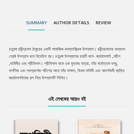
SUMMARY
AUTHOR DETAILS
REVIEW
চতুরঙ্গ রবীন্দ্রনাথ ঠাকুরের একটি সামাজিক-মনস্তাত্ত্বিক উপন্যাস। রবীন্দ্রনাথের অন্যতম
Tab
শ্রেষ্ঠ উপন্যাস বলে বিবেচিত হয়। চতুরঙ্গ উপন্যাসের চারটি ভাগ- জ্যাঠামশাই ,শচীশ
,দামিনীর এবং শ্রীবিলাস। শ্রীবিলাস নামে এক যুবকের যাত্রা, তাঁর সর্বোত্তম বন্ধু,
Article
দার্শনিক এবং পথপ্রদর্শক শচীশের সাথে তাঁর সাক্ষাৎ, বিধবা দামিনী এবং আদর্শবাদী ব্যক্তি
জ্যাঠামশাইয়ের গল্প নিয়ে উপন্যাসটি লিখিত।
এই লেখকের আরও বই