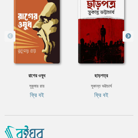
রাগের ওষুধ
ছাড়পত্র
সুকুমার রায়
সুকান্ত ভট্টাচার্য
ফ্রি বই
ফ্রি বই