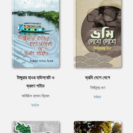
টাঙ্গুয়ার হাওর হাউসবোট ও
ভ্রমি দেশে দেশে
ভ্রমণ গাইড
নির্মলেন্দু গুণ
৳৬০
সামিউল হাসান হিমেল
৳৩০