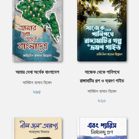
আমার দেখা অর্ধেক বাংলাদেশ
সাজেক থেকে পানিপথে
রাঙ্গামাটির গল্প ও ভ্রমণ গাইড
সামিউল হাসান হিমেল
৳৬৫
সামিউল হাসান হিমেল
৳২০