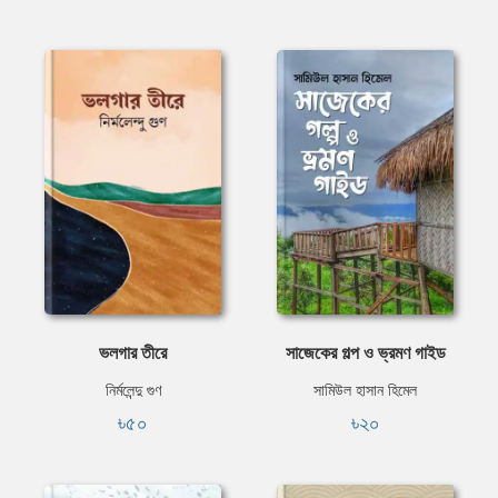
ভলগার তীরে
সাজেকের গল্প ও ভ্রমণ গাইড
নির্মলেন্দু গুণ
সামিউল হাসান হিমেল
৳৫০
৳২০