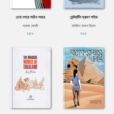
চেনা নগরে অচিন সময়ে
সেন্টমার্টিন ভ্রমণ গাইড
সরোজ মেহেদী
সামিউল হাসান হিমেল
৳৫০
৳২০