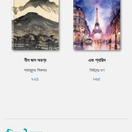
নীল জল অরণ্য
এবং প্যারিস
শ্যামসুন্দর সিকদার
নির্মলেন্দু গুণ
৳২৫
৳৬৫