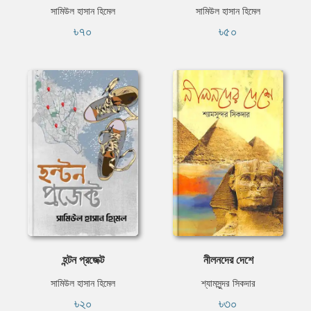
সামিউল হাসান হিমেল
সামিউল হাসান হিমেল
৳৭০
৳৫০
হন্টন প্রজেক্ট
নীলনদের দেশে
সামিউল হাসান হিমেল
শ্যামসুন্দর সিকদার
৳২০
৳৩০