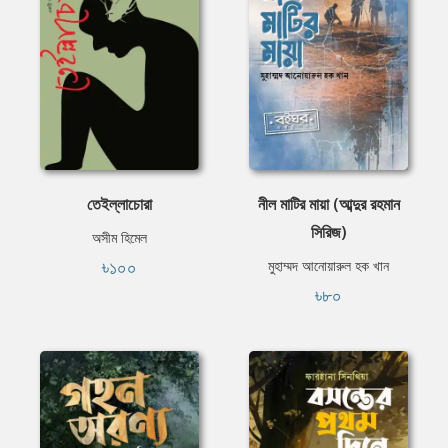
তেইল্লাচোরা
নীল মাটির মায়া (আব্দুর রহমান
সিরিজ)
অসীম হিমেল
৳১০০
মুহাম্মদ আনোয়ারুল হক খান
৳৮০