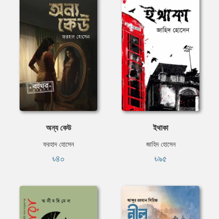
অন্য কেউ
ইথাকা
ফরহাদ হোসেন
জাহিদ হোসেন
৳৪০
৳৯৫