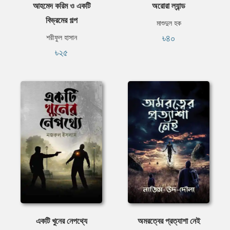
আহমেদ করিম ও একটি
অরোরা ল্যান্ড
বিভ্রমের গল্প
মাশুদুল হক
৳৪০
শরীফুল হাসান
৳২৫
একটি খুনের নেপথ্যে
অমরত্বের প্রত্যাশা নেই