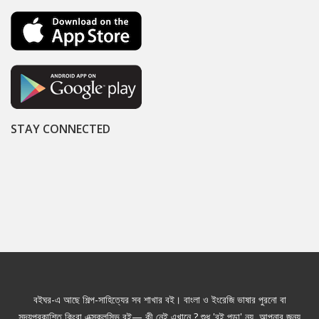
STAY CONNECTED
বইঘর-এ আছে শিল্প-সাহিত্যের সব শাখার বই। বাংলা ও ইংরেজি ভাষার পুরনো বা
সদ্যপ্রকাশিত কিংবা এক্সক্লুসিভ বই— কী নেই এখানে ? শুধু 'বই পড়া' নয়, আপনার জন্য