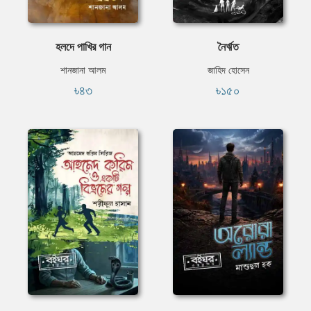
হলদে পাখির গান
নৈর্ঋত
শানজানা আলম
জাহিদ হোসেন
৳৪৩
৳১৫০