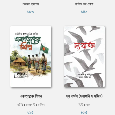
নজরুল ইসলাম
নাজিম উদ দৌলা
৳৮০
৳৪০
একাত্তুরের শিশ্ন
দ্য বার্ডস (ড্যাফনি দু মরিয়ে)
তৌফির হাসান উর রাকিব
ডিউক জন
৳১৫
৳৫৫