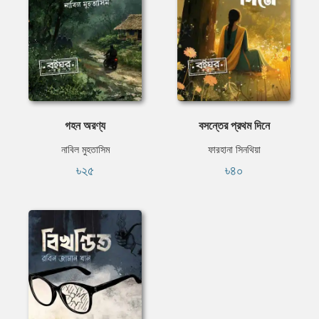
গহন অরণ্য
বসন্তের প্রথম দিনে
নাবিল মুহতাসিম
ফারহানা সিনথিয়া
৳২৫
৳৪০