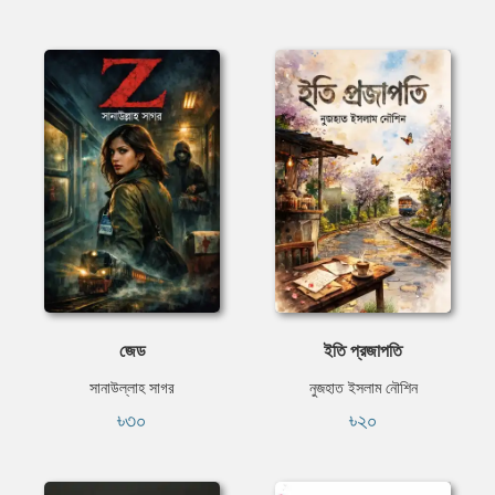
জেড
ইতি প্রজাপতি
সানাউল্লাহ সাগর
নুজহাত ইসলাম নৌশিন
৳৩০
৳২০