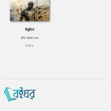
বিখন্ডিত
রবিন জামান খান
৳১৫০