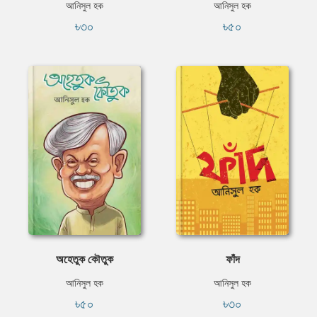
আনিসুল হক
আনিসুল হক
৳৩০
৳৫০
অহেতুক কৌতুক
ফাঁদ
আনিসুল হক
আনিসুল হক
৳৫০
৳৩০