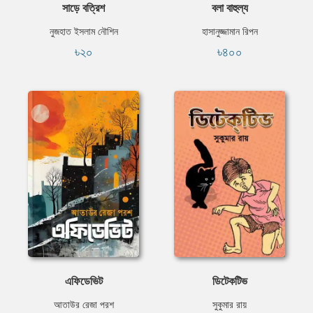
সাড়ে বত্রিশ
বলা বাহুল্য
নুজহাত ইসলাম নৌশিন
হাসানুজ্জামান রিপন
৳২০
৳৪০০
এফিডেভিট
ডিটেকটিভ
আতাউর রেজা পরশ
সুকুমার রায়