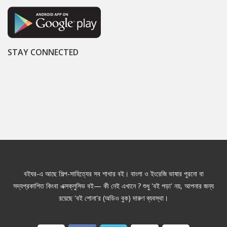
STAY CONNECTED
বইঘর-এ আছে শিল্প-সাহিত্যের সব শাখার বই। বাংলা ও ইংরেজি ভাষার পুরনো বা
সদ্যপ্রকাশিত কিংবা এক্সক্লুসিভ বই— কী নেই এখানে ? শুধু 'বই পড়া' নয়, আপনার জন্য
রয়েছে 'বই শোনা'র (অডিও বুক) দারুণ ব্যবস্থা।