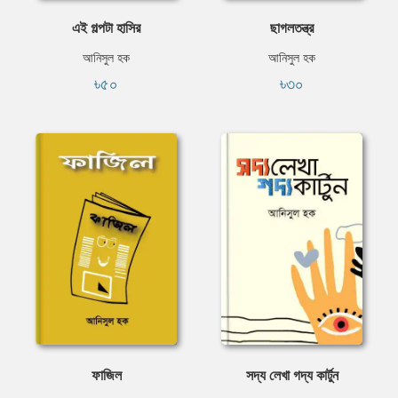
এই গল্পটা হাসির
ছাগলতন্ত্র
আনিসুল হক
আনিসুল হক
৳৫০
৳৩০
ফাজিল
সদ্য লেখা গদ্য কার্টুন