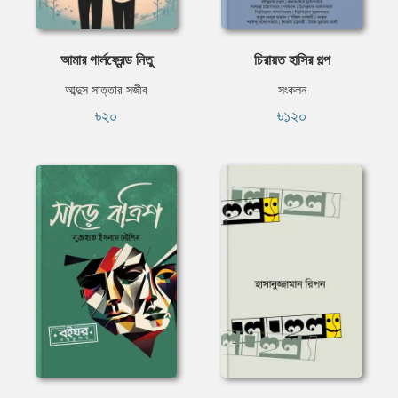
আমার গার্লফ্রেন্ড নিতু
চিরায়ত হাসির গল্প
আব্দুস সাত্তার সজীব
সংকলন
৳২০
৳১২০