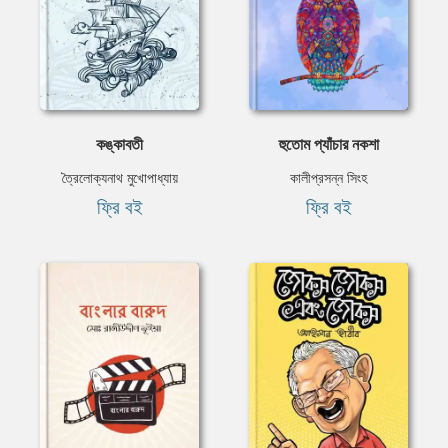
কঙ্কাবতী
হুতোম প্যাঁচার নকশা
ত্রৈলোক্যনাথ মুখোপাধ্যায়
কালীপ্রসন্ন সিংহ
ফ্রি বই
ফ্রি বই