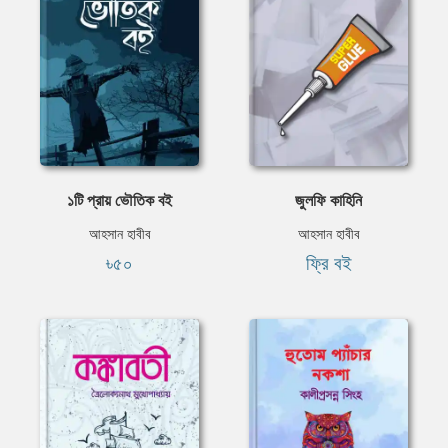
১টি প্রায় ভৌতিক বই
জুলফি কাহিনি
আহসান হাবীব
আহসান হাবীব
৳৫০
ফ্রি বই