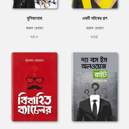
মুশিবতনামা
একটি নাটকের গল্প
মারুফ রেহমান
মারুফ রেহমান
৳৫০
৳৩৫