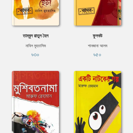
তাম্বুল রাতুল হৈল
ফুলবউ
নাবিল মুহতাসিম
শানজানা আলম
৳৩০
৳৫০