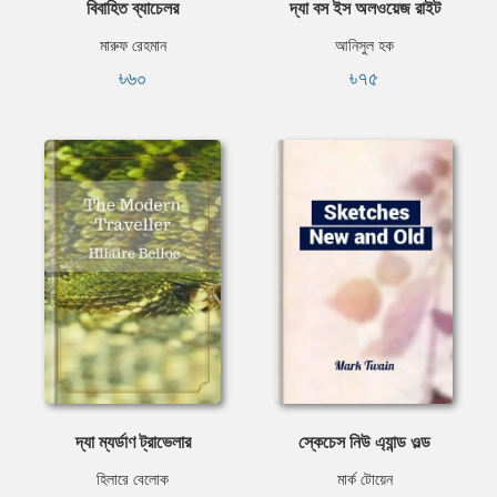
বিবাহিত ব্যাচেলর
দ্যা বস ইস অলওয়েজ রাইট
মারুফ রেহমান
আনিসুল হক
৳৬০
৳৭৫
দ্যা ম্যর্ডাণ ট্রাভেলার
স্কেচেস নিউ এ্যান্ড ওল্ড
হিলারে বেলোক
মার্ক টোয়েন