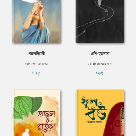
গজদন্তিনী
ওসি-হতনামা
যোবায়েদ আহসান
যোবায়েদ আহসান
৳৭৫
৳৬৫