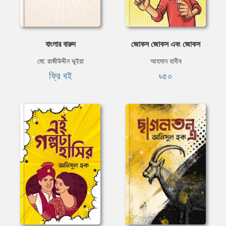
বাংলার বারুদ
জোকস জোকস এবং জোকস
মো: রাজীউদ্দীন ভূইয়া
আহসান হাবীব
ফ্রি বই
৳৫০