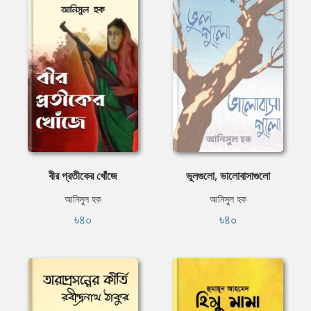
বীর প্রতীকের খোঁজে
ভুলগুলো, ভালোবাসাগুলো
আনিসুল হক
আনিসুল হক
৳৪০
৳৪০