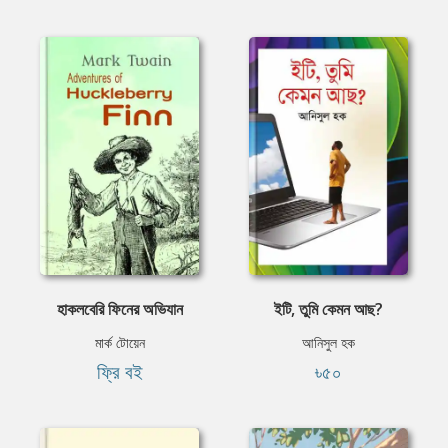
হাকলবেরি ফিনের অভিযান
ইটি, তুমি কেমন আছ?
মার্ক টোয়েন
আনিসুল হক
ফ্রি বই
৳৫০