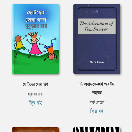
ছোটদের সেরা গল্প
দি অ্যাডভেঞ্চার্স অব টম
সয়্যার
সুকুমার রায়
ফ্রি বই
মার্ক টোয়েন
ফ্রি বই