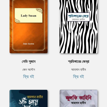
লেডি সুজান
শ্রডিঙ্গারের জেব্রা
জেন অস্টেন
আহসান হাবীব
ফ্রি বই
ফ্রি বই