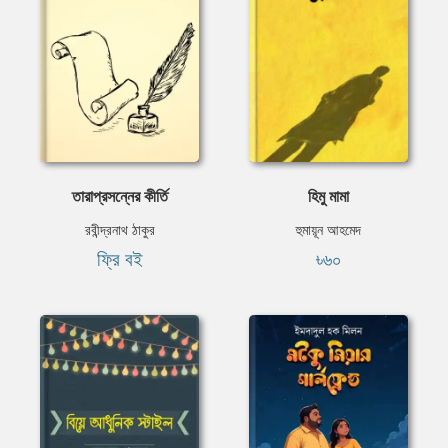
তারাপ্রসন্নের কীর্তি
হিমু মামা
রবীন্দ্রনাথ ঠাকুর
হুমায়ূন আহমেদ
ফ্রি বই
৳৬০