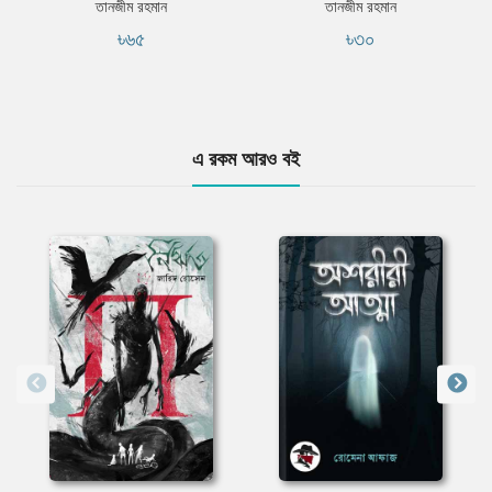
তানজীম রহমান
তানজীম রহমান
৳৬৫
৳৩০
এ রকম আরও বই