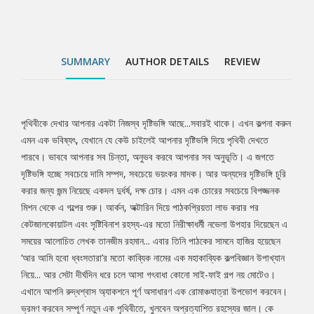
ধ্বংসতারা’র মতো কাব্যিক নামের এক মহাকাব্যিক কল্পবিজ্ঞান উপাখ্যান নিয়ে...
আর সেটা দীর্ঘদিন ধরে চলে আসা গৎবাধা কোনো সাই-ফাই গল্প নয় মোটেও।
এখানে আপনি রুদ্ধশ্বাস অ্যাকশনে পূর্ণ অসাধারণ এক রোমাঞ্চযাত্রা উপভোগ
করবেন। ভ্রমণ করবেন সম্পূর্ণ নতুন এক পৃথিবীতে, খুলবেন অপ্রত্যাশিত
SUMMARY
AUTHOR DETAILS
REVIEW
রহস্যের জাল। কে জানে, হয়তো বইয়ের শেষে বদলে যাবে আপনার দৃষ্টিভঙ্গি।
পৃথিবীকে দেখার আপনার একটা নিজস্ব দৃষ্টিভঙ্গি আছে...সবারই থাকে। এখন কল্পনা করুন
Tab
এমন এক ভবিষ্যৎ, যেখানে যে কেউ চাইলেই আপনার দৃষ্টিভঙ্গি দিয়ে পৃথিবী দেখতে
পারবে। ভাববে আপনার সব চিন্তা, অনুভব করবে আপনার সব অনুভূতি। এ জগতে
Article
দৃষ্টিভঙ্গি হচ্ছে সবচেয়ে দামি সম্পদ, সবচেয়ে ভয়ংকর মাদক। আর অন্যদের দৃষ্টিভঙ্গি চুরি
করার জন্য জন্ম নিয়েছে একদল দুর্ধর্ষ, দক্ষ চোর। এমন এক চোরের সবচেয়ে বিপজ্জনক
মিশন থেকে এ গল্পের শুরু। আর্কন, অক্টারিন দিয়ে পাঠকপ্রিয়তা লাভ করার পর
কেটজালকোয়াটল এবং সৃষ্টিবিনাশ রহস্য-এর মতো নিরীক্ষাধর্মী নভেলা উপহার দিয়েছেন এ
সময়ের আলোচিত লেখক তানজীম রহমান... এবার তিনি পাঠকের সামনে হাজির হয়েছেন
‘আর আমি হবো ধ্বংসতারা’র মতো কাব্যিক নামের এক মহাকাব্যিক কল্পবিজ্ঞান উপাখ্যান
নিয়ে... আর সেটা দীর্ঘদিন ধরে চলে আসা গৎবাধা কোনো সাই-ফাই গল্প নয় মোটেও।
এখানে আপনি রুদ্ধশ্বাস অ্যাকশনে পূর্ণ অসাধারণ এক রোমাঞ্চযাত্রা উপভোগ করবেন।
ভ্রমণ করবেন সম্পূর্ণ নতুন এক পৃথিবীতে, খুলবেন অপ্রত্যাশিত রহস্যের জাল। কে