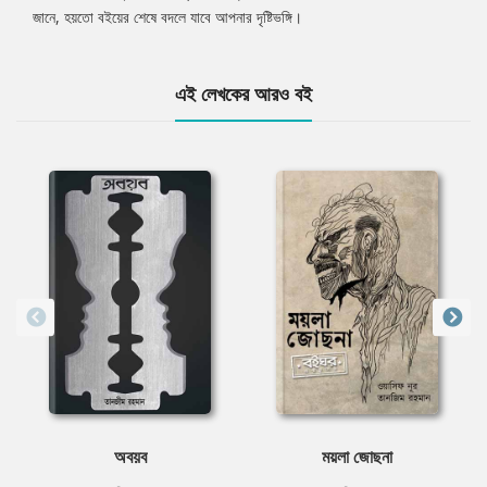
জানে, হয়তো বইয়ের শেষে বদলে যাবে আপনার দৃষ্টিভঙ্গি।
এই লেখকের আরও বই
অবয়ব
ময়লা জোছনা