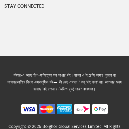
STAY CONNECTED
বইঘর-এ আছে শিল্প-সাহিত্যের সব শাখার বই। বাংলা ও ইংরেজি ভাষার পুরনো বা
সদ্যপ্রকাশিত কিংবা এক্সক্লুসিভ বই— কী নেই এখানে ? শুধু 'বই পড়া' নয়, আপনার জন্য
রয়েছে 'বই শোনা'র (অডিও বুক) দারুণ ব্যবস্থা।
Copyright ©
2026
Boighor Global Services Limited. All Rights