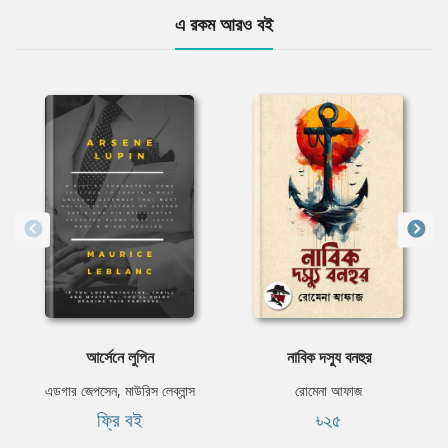
এ রকম আরও বই
আর্সেনে লুপিন
নাবিক দস্যু বনহুর
এডগার জেপসেন, মাউরিস লেব্লান্স
রোমেনা আফাজ
ফ্রি বই
৳২৫