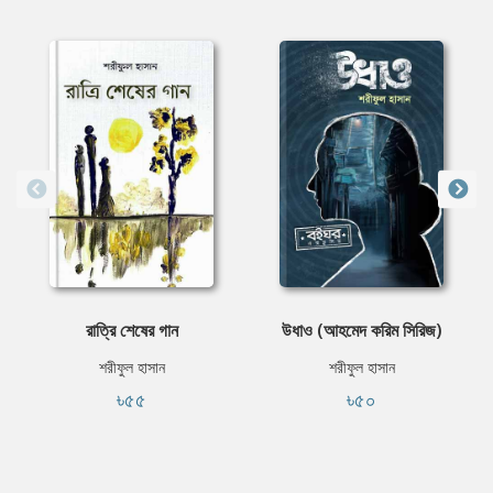
রাত্রি শেষের গান
উধাও (আহমেদ করিম সিরিজ)
শরীফুল হাসান
শরীফুল হাসান
৳৫৫
৳৫০