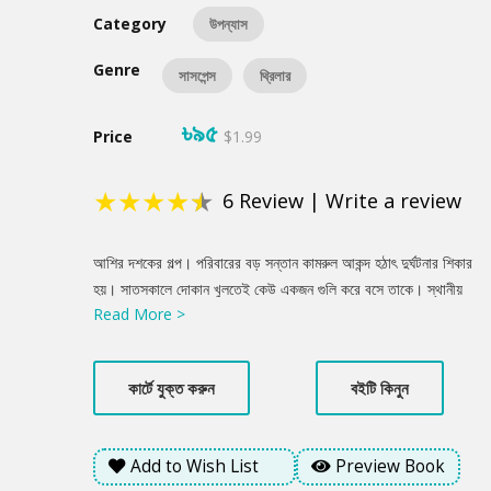
Category
উপন্যাস
Genre
সাসপেন্স
থ্রিলার
৳৯৫
Price
$1.99
★
★
★
★
★
6
Review
|
Write a review
Product
আশির দশকের গল্প। পরিবারের বড় সন্তান কামরুল আকন্দ হঠাৎ দুর্ঘটনার শিকার
Summery
হয়। সাতসকালে দোকান খুলতেই কেউ একজন গুলি করে বসে তাকে। স্থানীয়
Read More >
থানার ওসি আমিন উদ্দিন লেগে পড়েন তদন্তে। কিন্তু কে আছে এর পেছনে?
আকন্দ পরিবারের কেউ নাকি বাইরের কোনো মানুষ? পরিবারের প্রধান করিম
আকন্দ নিজেও বসে নেই। গল্পে আরও আছে অনন্যা, সে কাউকে ভালোবাসে।
কার্টে যুক্ত করুন
বইটি কিনুন
আছে অর্ণব- উদাসীন এক যুবক। সেও ভালোবাসে কাউকে। আছে শেকড়ের
টানে বারবার ফিরে আসা তপন। ইউসুফ জালাল আকন্দ পরিবারের মেয়ে-জামাই।
ক্ষমতা আর টাকার জন্য সে কত দূর যাবে? ফেলে আসা অদ্ভুত আর আর্শ্চয সেই
Add to Wish List
Preview Book
ছায়া সময়ের গল্প নিয়ে শরীফুল হাসানের উপন্যাস ‘ছায়া সময়’।