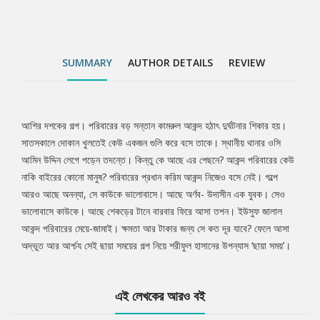
SUMMARY
AUTHOR DETAILS
REVIEW
আশির দশকের গল্প। পরিবারের বড় সন্তান কামরুল আকন্দ হঠাৎ দুর্ঘটনার শিকার হয়।
Tab
সাতসকালে দোকান খুলতেই কেউ একজন গুলি করে বসে তাকে। স্থানীয় থানার ওসি
আমিন উদ্দিন লেগে পড়েন তদন্তে। কিন্তু কে আছে এর পেছনে? আকন্দ পরিবারের কেউ
Article
নাকি বাইরের কোনো মানুষ? পরিবারের প্রধান করিম আকন্দ নিজেও বসে নেই। গল্পে
আরও আছে অনন্যা, সে কাউকে ভালোবাসে। আছে অর্ণব- উদাসীন এক যুবক। সেও
ভালোবাসে কাউকে। আছে শেকড়ের টানে বারবার ফিরে আসা তপন। ইউসুফ জালাল
আকন্দ পরিবারের মেয়ে-জামাই। ক্ষমতা আর টাকার জন্য সে কত দূর যাবে? ফেলে আসা
অদ্ভুত আর আর্শ্চয সেই ছায়া সময়ের গল্প নিয়ে শরীফুল হাসানের উপন্যাস ‘ছায়া সময়’।
এই লেখকের আরও বই