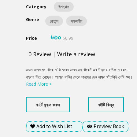
Category
উপন্যাস
Genre
রোমান্স
সমকালীন
৳৩০
Price
$0.99
0
Review
|
Write a review
Product
মনের মধ্যে ঘর থাকে নাকি ঘরের মধ্যে মন থাকে? এর উত্তর বাউল-সাধকরা
Summery
বহুবার দিয়ে গেছেন। আমরা বাহির থেকে মানুষের দেহ নামক খাঁচাটাই দেখি শুধু।
Read More >
খাঁচার ভেতর খাঁজেখাঁজে যে আরো খাঁচা থাকে তা অনেক সময় দেখা হয় না। সে
খাঁচায় কে থাকে? এ উপন্যাসের প্রধান চরিত্র আজাদ খুঁজে খুঁজে বের করে তার
খাঁচায় কে থাকে। দুপুর রাতে আজাদকে যখন স্ত্রীর সঙ্গে সহ্যায় যেতে হয় তখন
কার্টে যুক্ত করুন
বইটি কিনুন
সে তার পোষা পাখিটাকে শিস দেয়! আরেকটা খাঁচাকে ফাঁকি দিয়ে কিভাবে পাখিটি
নিঃশব্দে ঢুকে পড়ে আজাদের খাঁচায়- তা আজাদ ছাড়া আর কে জানে! দুর্বোধ্য
শব্দের জাল এডিয়ে খুব সাবলীল ভাষায় মানব মনের কিছু রহস্যময় দিক চিত্রিত
Add to Wish List
Preview Book
হয়েছে এই উপন্যাসে।