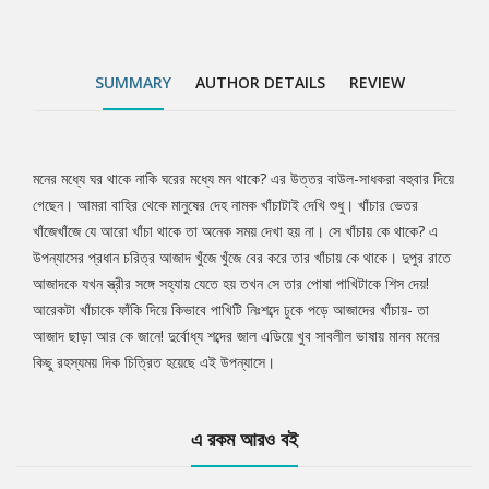
SUMMARY
AUTHOR DETAILS
REVIEW
মনের মধ্যে ঘর থাকে নাকি ঘরের মধ্যে মন থাকে? এর উত্তর বাউল-সাধকরা বহুবার দিয়ে
Tab
গেছেন। আমরা বাহির থেকে মানুষের দেহ নামক খাঁচাটাই দেখি শুধু। খাঁচার ভেতর
খাঁজেখাঁজে যে আরো খাঁচা থাকে তা অনেক সময় দেখা হয় না। সে খাঁচায় কে থাকে? এ
Article
উপন্যাসের প্রধান চরিত্র আজাদ খুঁজে খুঁজে বের করে তার খাঁচায় কে থাকে। দুপুর রাতে
আজাদকে যখন স্ত্রীর সঙ্গে সহ্যায় যেতে হয় তখন সে তার পোষা পাখিটাকে শিস দেয়!
আরেকটা খাঁচাকে ফাঁকি দিয়ে কিভাবে পাখিটি নিঃশব্দে ঢুকে পড়ে আজাদের খাঁচায়- তা
আজাদ ছাড়া আর কে জানে! দুর্বোধ্য শব্দের জাল এডিয়ে খুব সাবলীল ভাষায় মানব মনের
কিছু রহস্যময় দিক চিত্রিত হয়েছে এই উপন্যাসে।
এ রকম আরও বই