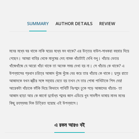
SUMMARY
AUTHOR DETAILS
REVIEW
মনের মধ্যে ঘর থাকে নাকি ঘরের মধ্যে মন থাকে? এর উত্তর বাউল-সাধকরা বহুবার দিয়ে
Tab
গেছেন। আমরা বাহির থেকে মানুষের দেহ নামক খাঁচাটাই দেখি শুধু। খাঁচার ভেতর
খাঁজেখাঁজে যে আরো খাঁচা থাকে তা অনেক সময় দেখা হয় না। সে খাঁচায় কে থাকে? এ
Article
উপন্যাসের প্রধান চরিত্র আজাদ খুঁজে খুঁজে বের করে তার খাঁচায় কে থাকে। দুপুর রাতে
আজাদকে যখন স্ত্রীর সঙ্গে সহ্যায় যেতে হয় তখন সে তার পোষা পাখিটাকে শিস দেয়!
আরেকটা খাঁচাকে ফাঁকি দিয়ে কিভাবে পাখিটি নিঃশব্দে ঢুকে পড়ে আজাদের খাঁচায়- তা
আজাদ ছাড়া আর কে জানে! দুর্বোধ্য শব্দের জাল এডিয়ে খুব সাবলীল ভাষায় মানব মনের
কিছু রহস্যময় দিক চিত্রিত হয়েছে এই উপন্যাসে।
এ রকম আরও বই