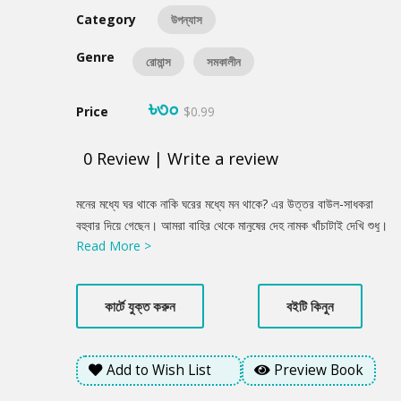
Category
উপন্যাস
Genre
রোমান্স
সমকালীন
৳৩০
Price
$0.99
0
Review
|
Write a review
Product
মনের মধ্যে ঘর থাকে নাকি ঘরের মধ্যে মন থাকে? এর উত্তর বাউল-সাধকরা
Summery
বহুবার দিয়ে গেছেন। আমরা বাহির থেকে মানুষের দেহ নামক খাঁচাটাই দেখি শুধু।
Read More >
খাঁচার ভেতর খাঁজেখাঁজে যে আরো খাঁচা থাকে তা অনেক সময় দেখা হয় না। সে
খাঁচায় কে থাকে? এ উপন্যাসের প্রধান চরিত্র আজাদ খুঁজে খুঁজে বের করে তার
খাঁচায় কে থাকে। দুপুর রাতে আজাদকে যখন স্ত্রীর সঙ্গে সহ্যায় যেতে হয় তখন
কার্টে যুক্ত করুন
বইটি কিনুন
সে তার পোষা পাখিটাকে শিস দেয়! আরেকটা খাঁচাকে ফাঁকি দিয়ে কিভাবে পাখিটি
নিঃশব্দে ঢুকে পড়ে আজাদের খাঁচায়- তা আজাদ ছাড়া আর কে জানে! দুর্বোধ্য
শব্দের জাল এডিয়ে খুব সাবলীল ভাষায় মানব মনের কিছু রহস্যময় দিক চিত্রিত
Add to Wish List
Preview Book
হয়েছে এই উপন্যাসে।