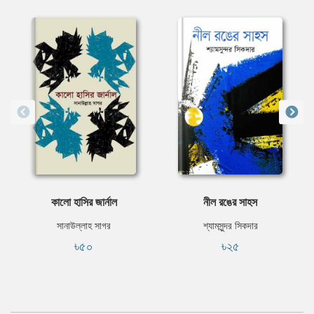
কালো হাসির জার্নাল
নীল রঙের সাহস
সানাউল্লাহ সাগর
শ্যামসুন্দর সিকদার
৳৫০
৳২৫