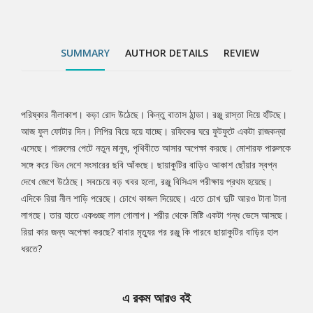
SUMMARY
AUTHOR DETAILS
REVIEW
পরিষ্কার নীলাকাশ। কড়া রোদ উঠেছে। কিন্তু বাতাস ঠান্ডা। রঞ্জু রাস্তা দিয়ে হাঁটছে।
Tab
আজ ফুল ফোটার দিন। লিপির বিয়ে হয়ে যাচ্ছে। রফিকের ঘরে ফুটফুটে একটা রাজকন্যা
এসেছে। পারুলের পেটে নতুন মানুষ, পৃথিবীতে আসার অপেক্ষা করছে। মোশারফ পারুলকে
Article
সঙ্গে করে ভিন দেশে সংসারের ছবি আঁকছে। ছায়াকুটির বাড়িও আকাশ ছোঁয়ার স্বপ্ন
দেখে জেগে উঠেছে। সবচেয়ে বড় খবর হলো, রঞ্জু বিসিএস পরীক্ষায় প্রথম হয়েছে।
এদিকে রিয়া নীল শাড়ি পরেছে। চোখে কাজল দিয়েছে। এতে চোখ দুটি আরও টানা টানা
লাগছে। তার হাতে একগুচ্ছ লাল গোলাপ। শরীর থেকে মিষ্টি একটা গন্ধ ভেসে আসছে।
রিয়া কার জন্য অপেক্ষা করছে? বাবার মৃত্যুর পর রঞ্জু কি পারবে ছায়াকুটির বাড়ির হাল
ধরতে?
এ রকম আরও বই