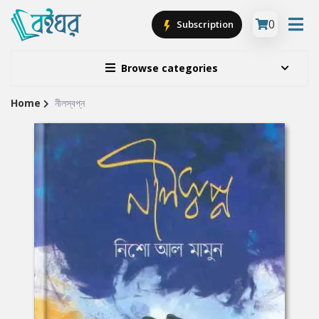
0
Subscription
Browse categories
Home
নীলস্বপ্ন
Site
Breadcrumb