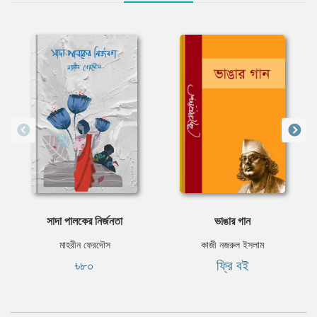
সাদা পালকের নির্জনতা
ভাঙার গান
মাহরীন ফেরদৌস
কাজী নজরুল ইসলাম
৳৮০
ফ্রি বই