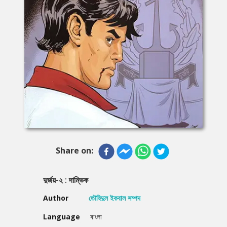
Share on:
দুর্জয়-২ : দাম্ভিক
Author
তৌহিদুল ইকবাল সম্পদ
Language
বাংলা