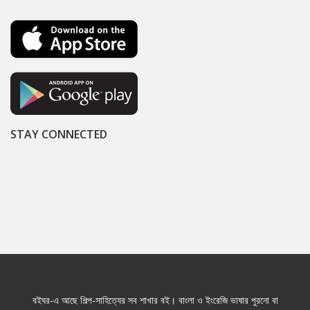
STAY CONNECTED
বইঘর-এ আছে শিল্প-সাহিত্যের সব শাখার বই। বাংলা ও ইংরেজি ভাষার পুরনো বা