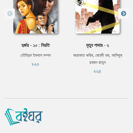
দুর্জয় - ১০ : নিয়তি
মৃত্যু পাথার - ২
তৌহিদুল ইকবাল সম্পদ
আরাফাত করিম, মেহেদী হক, আসিফুর
রহমান রাতুল
৳২০
৳২৫