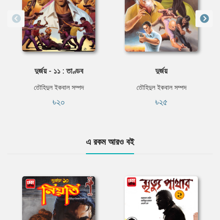
দুর্জয় - ১১ : তাণ্ডব
দুর্জয়
তৌহিদুল ইকবাল সম্পদ
তৌহিদুল ইকবাল সম্পদ
৳২০
৳২৫
এ রকম আরও বই