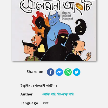
Share on:
ইব্রাহীম : সোলেমানী আংটি - ১
Author
ওয়াসিম বারি, রিদওয়ানুল বারি
Language
বাংলা