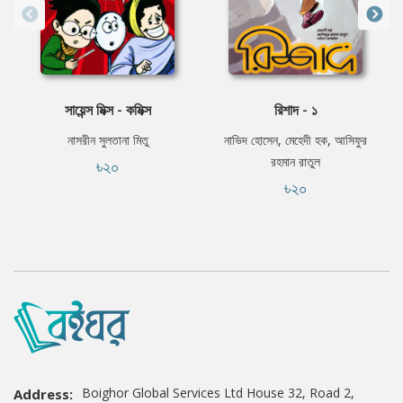
সায়েন্স মিক্স - কমিক্স
রিশাদ - ১
নাসরীন সুলতানা মিতু
নাভিদ হোসেন, মেহেদী হক, আসিফুর
রহমান রাতুল
৳২০
৳২০
Boighor Global Services Ltd House 32, Road 2,
Address: