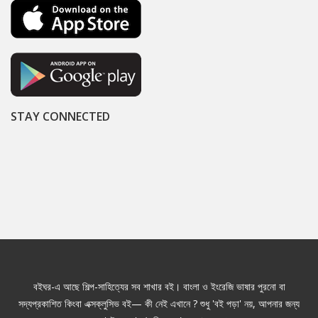
STAY CONNECTED
বইঘর-এ আছে শিল্প-সাহিত্যের সব শাখার বই। বাংলা ও ইংরেজি ভাষার পুরনো বা
সদ্যপ্রকাশিত কিংবা এক্সক্লুসিভ বই— কী নেই এখানে ? শুধু 'বই পড়া' নয়, আপনার জন্য