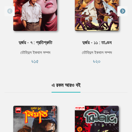
দুর্জয় - ৭ : প্রতিশ্রুতি
দুর্জয় - ১১ : তাণ্ডব
তৌহিদুল ইকবাল সম্পদ
তৌহিদুল ইকবাল সম্পদ
৳১৫
৳২০
এ রকম আরও বই