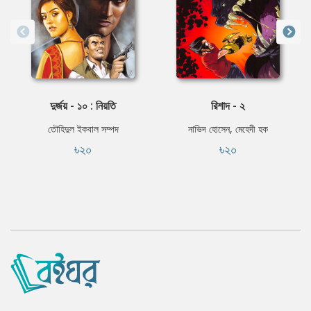
দুর্জয় - ১০ : নিয়তি
রিশাদ - ২
তৌহিদুল ইকবাল সম্পদ
নাভিদ হোসেন, মেহেদী হক
৳২০
৳২০