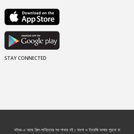
STAY CONNECTED
বইঘর-এ আছে শিল্প-সাহিত্যের সব শাখার বই। বাংলা ও ইংরেজি ভাষার পুরনো বা