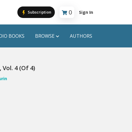
0
Sign In
Subscription
Cart is empty
DIO BOOKS
BROWSE
AUTHORS
PUBLICATIONS
ol. 4 (of 4)
ANYAPROKASH
urin
Anyadhara
ors
Aajob Prokash
Bibliophile
Afsar Brothers