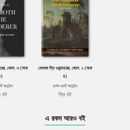
ডারের, ভোল. ৩ (অফ
মেলমথ দ্যি ওয়ান্ডারের, ভোল. ১ (অফ
৪)
৪)
র্ট মাতুরিন
চার্লস রবার্ট মাতুরিন
ি বই
ফ্রি বই
এ রকম আরও বই