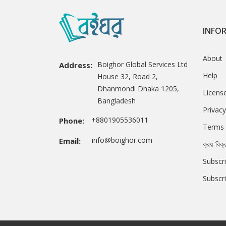
INFO
About
Boighor Global Services Ltd
Address:
Help
House 32, Road 2,
Dhanmondi Dhaka 1205,
Licens
Bangladesh
Privacy
+8801905536011
Phone:
Terms 
info@boighor.com
Email:
ক্রয়-বিক্
Subscri
Subscr