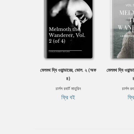
মেলমথ দ্যি ওয়ান্ডারের, ভোল. ২ (অফ
মেলমথ দ্যি ওয়ান্
৪)
চার্লস রবার্ট মাতুরিন
চার্লস রবা
ফ্রি বই
ফ্র