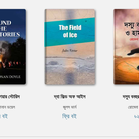
ফায়ার স্টোরিস
দ্যা ফিল্ড অফ আইস
দস্যু বনহুর
োনান ডয়েল
জুলস ভার্ন
রোমেন
ি বই
ফ্রি বই
৳