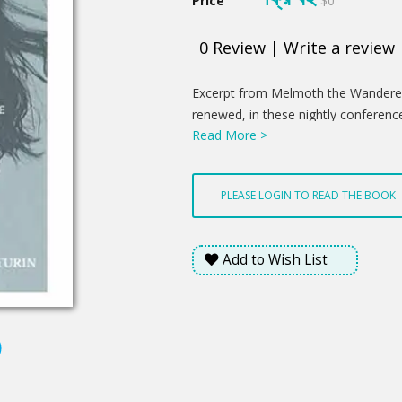
Price
$0
0
Review
|
Write a review
Product
Excerpt from Melmoth the Wanderer, 
Summery
renewed, in these nightly conference
Read More >
Her whole day was but a long thoug
expected to see him. In the day-time
feeding on thought - with the evenin
PLEASE LOGIN TO READ THE BOOK
softly rose, like those of one who 
store of delight; and her mind becam
leaves, and diffuses its odours, onl
Add to Wish List