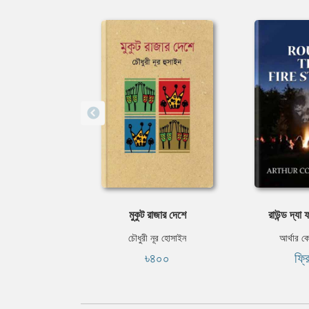
⁠মুকুট রাজার দেশে
রাউন্ড দ্যা 
চৌধুরী নূর হোসাইন
আর্থার ক
৳৪০০
ফ্র