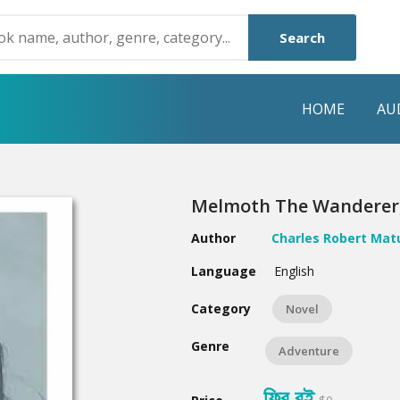
Search
HOME
AU
NRE
POPULAR AUTHORS
HIGHLIGHTS
Melmoth The Wanderer, V
Humayun Ahmed
Hot & New
Author
Charles Robert Mat
Mouri Morium
Featured Event
Language
English
Mohammad Nazim Uddin
Featured Auth
Category
Novel
Shanjana Alam
Best Seller
Genre
Adventure
Anisul Hoque
Editors Choice
ফ্রি বই