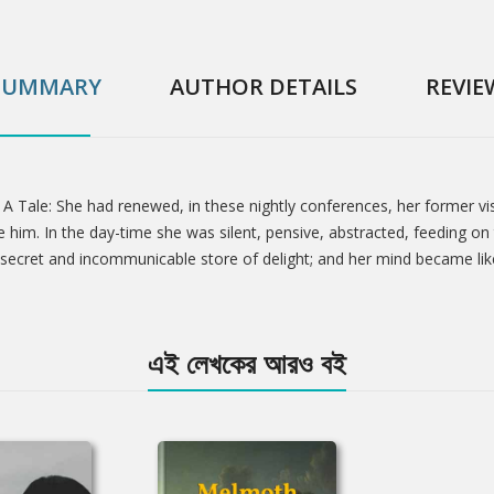
SUMMARY
AUTHOR DETAILS
REVIE
A Tale: She had renewed, in these nightly conferences, her former vi
him. In the day-time she was silent, pensive, abstracted, feeding on t
 secret and incommunicable store of delight; and her mind became like
এই লেখকের আরও বই