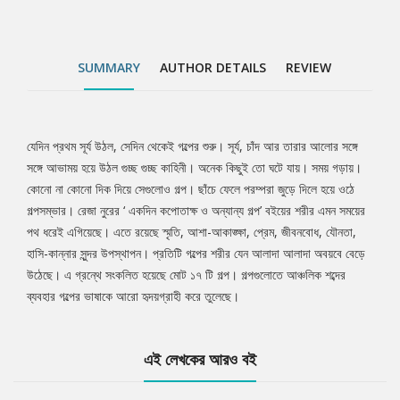
SUMMARY
AUTHOR DETAILS
REVIEW
যেদিন প্রথম সূর্য উঠল, সেদিন থেকেই গল্পের শুরু। সূর্য, চাঁদ আর তারার আলোর সঙ্গে
Tab
সঙ্গে আভাময় হয়ে উঠল গুচ্ছ গুচ্ছ কাহিনী। অনেক কিছুই তো ঘটে যায়। সময় গড়ায়।
কোনো না কোনো দিক দিয়ে সেগুলোও গল্প। ছাঁচে ফেলে পরম্পরা জুড়ে দিলে হয়ে ওঠে
Article
গল্পসম্ভার। রেজা নুরের ‘ একদিন কপোতাক্ষ ও অন্যান্য গল্প’ বইয়ের শরীর এমন সময়ের
পথ ধরেই এগিয়েছে। এতে রয়েছে স্মৃতি, আশা-আকাঙ্ক্ষা, প্রেম, জীবনবোধ, যৌনতা,
হাসি-কান্নার সুন্দর উপস্থাপন। প্রতিটি গল্পের শরীর যেন আলাদা আলাদা অবয়বে বেড়ে
উঠেছে। এ গ্রন্থে সংকলিত হয়েছে মোট ১৭ টি গল্প। গল্পগুলোতে আঞ্চলিক শব্দের
ব্যবহার গল্পের ভাষাকে আরো হৃদয়গ্রাহী করে তুলেছে।
এই লেখকের আরও বই