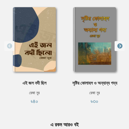
এই জল নদী ছিল
সৃষ্টির কোলাহল ও অন্যান্য গদ্য
রেজা নুর
রেজা নুর
৳৪০
৳৩০
এ রকম আরও বই