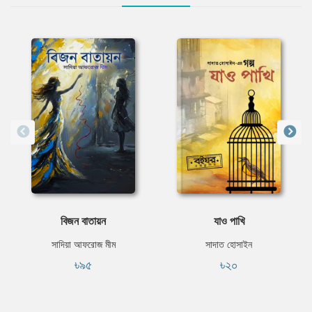
বিজন বাতায়ন
যাও পাখি
সাদিয়া আফরোজ মীম
সাদাত হোসাইন
৳৯৫
৳২০