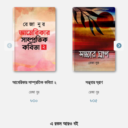
আমেরিকার সাম্প্রতিক কবিতা ২
সন্ধ্যার ঘ্রাণ
রেজা নুর
রেজা নুর
৳৩০
৳৩৫
এ রকম আরও বই