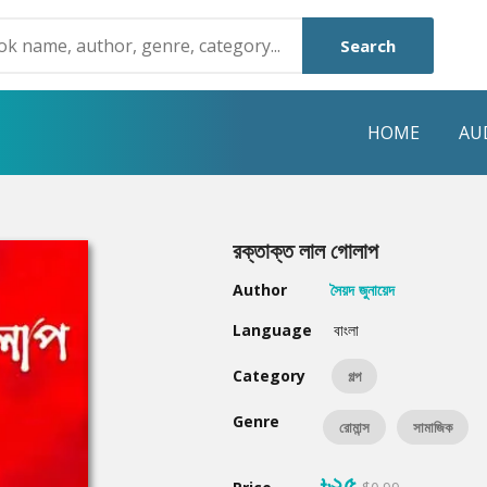
Search
HOME
AU
NRE
POPULAR AUTHORS
HIGHLIGHTS
রক্তাক্ত লাল গোলাপ
Humayun Ahmed
Hot & New
Author
সৈয়দ জুনায়েদ
Mouri Morium
Featured Event
Language
বাংলা
Mohammad Nazim Uddin
Featured Auth
Category
গল্প
Shanjana Alam
Best Seller
Genre
রোমান্স
সামাজিক
Anisul Hoque
Editors Choice
৳২৫