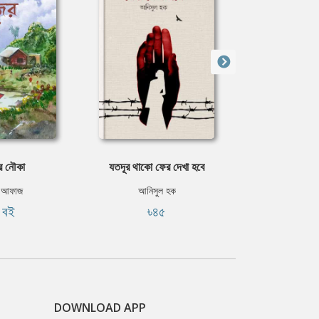
র নৌকা
যতদূর থাকো ফের দেখা হবে
ফুলের বাগ
া আফাজ
আনিসুল হক
ইমদাদুল 
ি বই
৳৪৫
ফ্রি
DOWNLOAD APP