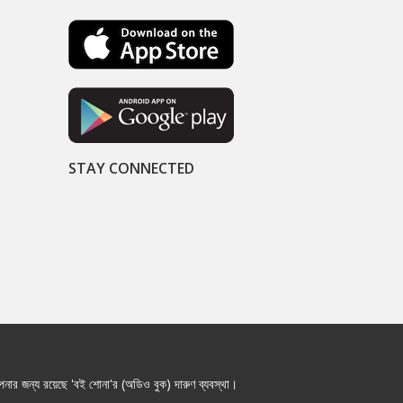
STAY CONNECTED
নার জন্য রয়েছে 'বই শোনা'র (অডিও বুক) দারুণ ব্যবস্থা।