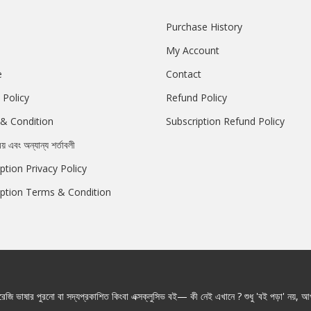
Purchase History
My Account
e
Contact
 Policy
Refund Policy
& Condition
Subscription Refund Policy
রয় এবং অন্যান্য শর্তাবলী
ption Privacy Policy
iption Terms & Condition
জি ভাষার পুরনো বা সদ্যপ্রকাশিত কিংবা এক্সক্লুসিভ বই— কী নেই এখানে ? শুধু 'বই পড়া' নয়, আপ