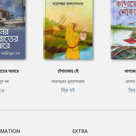
রাতের আধারে
চাঁপাডাঙ্গার বৌ
কাগজে
ুল হক
তারাশঙ্কর বন্দ্যোপাধ্যায়
রোমেন
৩৫
ফ্রি বই
ফ্র
RMATION
EXTRA