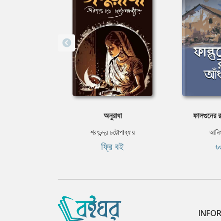
অনুরাধা
ফালগুনের 
শরৎচন্দ্র চট্টোপাধ্যায়
আনিস
ফ্রি বই
৳
INFO