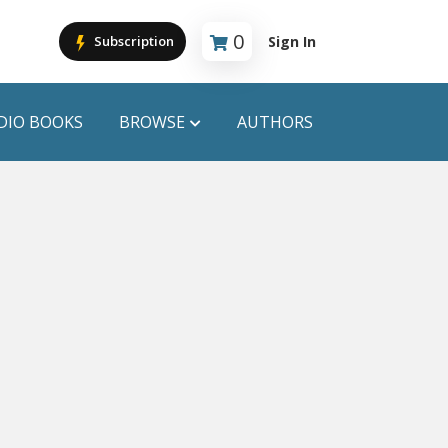
0
Sign In
Subscription
Cart is empty
DIO BOOKS
BROWSE
AUTHORS
PUBLICATIONS
ANYAPROKASH
Anyadhara
ors
Aajob Prokash
Bibliophile
Afsar Brothers