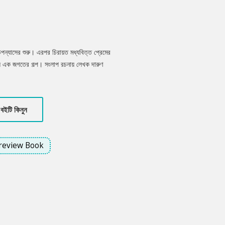
ন্যাসের শুরু। এরপর চিরায়ত মধ্যবিত্ত প্রেমের
ন্য এক জগতের গল্প। সংলাপ রচনায় লেখক দারুণ
া মিলেছে পুরো উপন্যাসজুড়ে। সুখপাঠ্য একটি
ন্যাস জুড়েই।
বইটি কিনুন
review Book