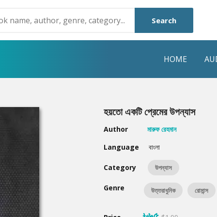
Search
HOME
AU
NRE
POPULAR AUTHORS
HIGHLIGHTS
হয়তো একটি প্রেমের উপন্যাস
Humayun Ahmed
Hot & New
Author
মারুফ রেহমান
Mouri Morium
Featured Event
Language
বাংলা
Mohammad Nazim Uddin
Featured Auth
Category
উপন্যাস
Shanjana Alam
Best Seller
Genre
উত্তরাধুনিক
রোমান্স
Anisul Hoque
Editors Choice
৳৬৫