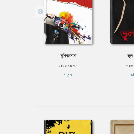
মুশিবতনামা
ভুল ব
মারুফ রেহমান
মারুফ
৳৫০
৳