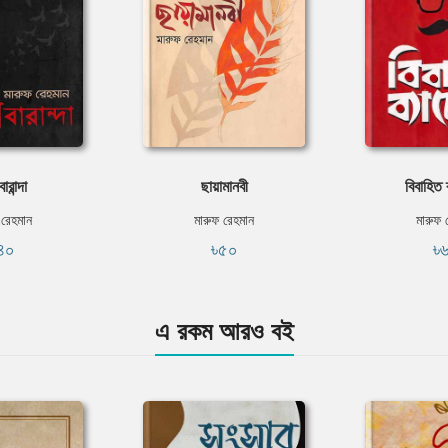
ারান্দা
ছায়ামানবী
বিবাহিত 
 রেহমান
মারুফ রেহমান
মারুফ 
৪০
৳৫০
৳
এ রকম আরও বই