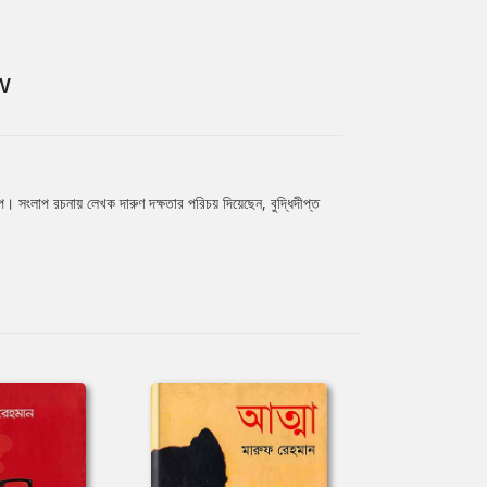
W
। সংলাপ রচনায় লেখক দারুণ দক্ষতার পরিচয় দিয়েছেন, বুদ্ধিদীপ্ত