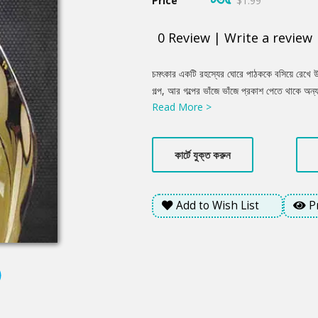
Price
$1.99
0
Review
|
Write a review
Product
চমৎকার একটি রহস্যের ঘোরে পাঠককে বসিয়ে রেখে উপ
Summery
গল্প, আর গল্পের ভাঁজে ভাঁজে প্রকাশ পেতে থাকে অ
Read More >
দক্ষতার পরিচয় দিয়েছেন, বুদ্ধিদীপ্ত হাস্যরসের দেখ
উপন্যাস। পাঠকের মনোযোগ ধরে রেখেছেন পুরো উপ
কার্টে যুক্ত করুন
Add to Wish List
P