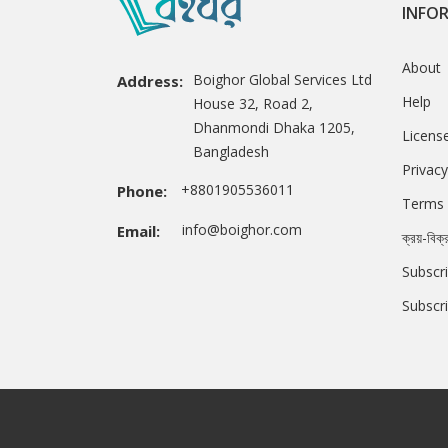
INFO
About
Boighor Global Services Ltd
Address:
Help
House 32, Road 2,
Dhanmondi Dhaka 1205,
Licens
Bangladesh
Privacy
+8801905536011
Phone:
Terms 
info@boighor.com
Email:
ক্রয়-বিক্
Subscri
Subscr