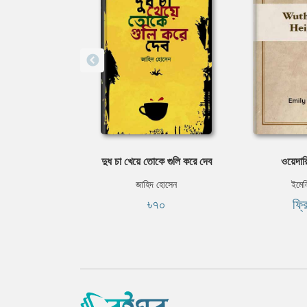
দুধ চা খেয়ে তোকে গুলি করে দেব
ওয়েদার
জাহিদ হোসেন
ইমেলি
৳৭০
ফ্র