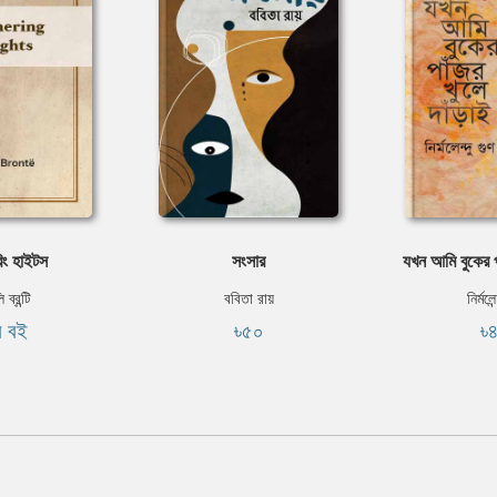
িং হাইটস
সংসার
যখন আমি বুকের প
 ব্রন্টি
ববিতা রায়
নির্মলেন
ি বই
৳৫০
৳