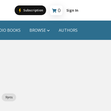
0
Sign In
Subscription
Cart is empty
DIO BOOKS
BROWSE
AUTHORS
PUBLICATIONS
ANYAPROKASH
Anyadhara
ors
Aajob Prokash
Bibliophile
থ্রিলার
Afsar Brothers