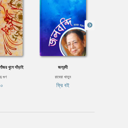
াঁজর খুলে দাঁড়াই
জলবন্দী
এক বেগম এ
্দু গুণ
রাবেয়া খাতুন
রাবেয়া 
৪০
ফ্রি বই
ফ্রি