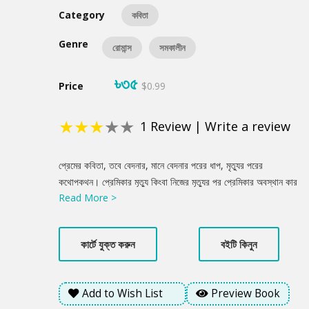
Category
কবিতা
Genre
রোমান্স
সমকালীন
৳৩৫
Price
$0.99
★
★
★
★
★
1
Review
|
Write a review
Product
প্রেমের কবিতা, তবে বেদনার, মানে বেদনার পরের ধাপ, মৃত্যুর পরের
Summery
কথোপকথন। প্রেমিকার মৃত্যু কিংবা নিজের মৃত্যুর পর প্রেমিকার অবস্থান কার
Read More >
কেমন, সেসব আবোল-তাবোল তো কবিতাতেই আসার কথা। এখানে এসেছে সে-
সবই।
কার্টে যুক্ত করুন
বইটি কিনুন
Add to Wish List
Preview Book