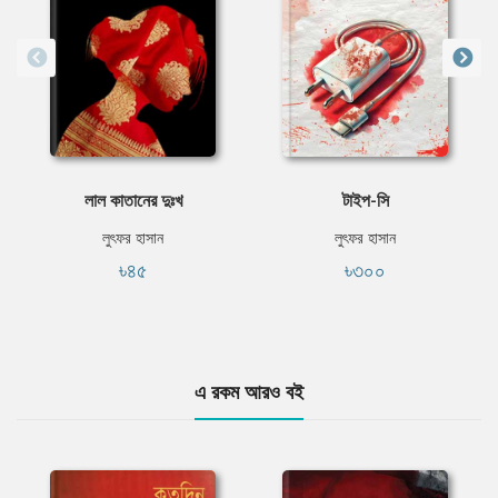
লাল কাতানের দুঃখ
টাইপ-সি
লুৎফর হাসান
লুৎফর হাসান
৳৪৫
৳৩০০
এ রকম আরও বই