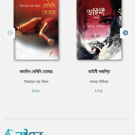
কতদিন দেখিনি তোমায়
ডাইনী সমাপ্তি
ইমদাদুল হক মিলন
সালমা সিদ্দিকা
৳৩০
৳৭৫