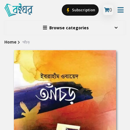
0
Subscription
Browse categories
Home
আঁচড়
Site
Breadcrumb