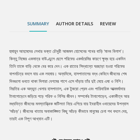
বদলে দেয়, তারই এক নিপুণ আখ্যান এটি।
SUMMARY
AUTHOR DETAILS
REVIEW
হুমায়ূন আহমেদের লেখার ভক্ত চৌধুরী আজমল হোসেনের শখের বাড়ি ‘মানব বিলাস’।
Tab
কিন্তু নিজের একমাত্র বাউণ্ডুলে ছেলে শরিফের একগুঁয়েমির কারণে ক্ষুব্ধ হয়ে একদিন
তিনি তাকে বাড়ি থেকে বের করে দেন। এক রাতের সিদ্ধান্তে ঘরছাড়া হওয়া শরিফের
Article
যাপনচিত্র বদলে যায় এক লহমায়। অন্যদিকে, হাসপাতালের বদ্ধ কেবিনে জীবনের শেষ
দিনগুলো গুনতে থাকা দিলারা বেগমের পাশে এসে দাঁড়ায় তাঁর দুই মেয়ে এষা ও নিশি।
নিয়তির এক অদ্ভুত খেলায় হাসপাতাল, এক টুকরো প্রেম এবং পারিবারিক আত্মমর্যাদার
টানাপোড়েনে জড়িয়ে পড়ে শরিফ ও নিশির জীবন। সম্পর্কের টানাপোড়েন, একাকীত্ব আর
মধ্যবিত্ত জীবনের মনস্তাত্ত্বিক জটিলতা নিয়ে এগিয়ে যায় ইবরাহীম ওবায়েদের উপন্যাস
‘আঁচড়’। জীবনের খাতায় অনাকাঙ্ক্ষিত কিছু আঁচড় কীভাবে মানুষের চেনা পথ বদলে দেয়,
তারই এক নিপুণ আখ্যান এটি।