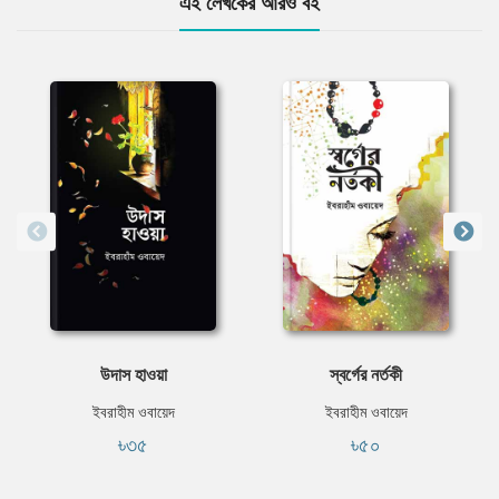
এই লেখকের আরও বই
উদাস হাওয়া
স্বর্গের নর্তকী
ইবরাহীম ওবায়েদ
ইবরাহীম ওবায়েদ
৳৩৫
৳৫০