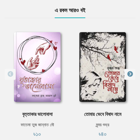
এ রকম আরও বই
বৃত্তাকার ভালোবাসা
তোমায় ভেবে বিষাদ নামে
ফাতেমা তুজ জান্নাত মৌ
মৃন্ময় শুভ্র
৳১০
৳৪০