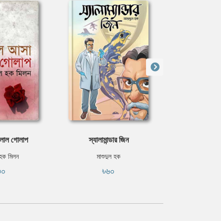
লাল গোলাপ
স্যালামান্ডার জিন
ইথা
 হক মিলন
মাশুদুল হক
জাহিদ 
৩০
৳৬০
৳৯