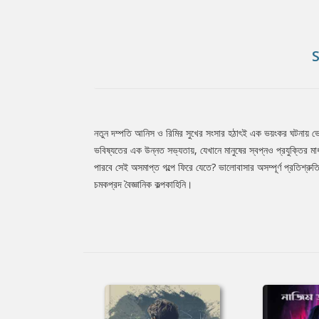
নতুন দম্পতি আনিস ও রিমির সুখের সংসার হঠাৎই এক ভয়ংকর ঘটনায় ভেঙে 
Tab
ভবিষ্যতের এক উন্নত সভ্যতায়, যেখানে মানুষের স্বপ্নও প্রযুক্তির ম
পারবে সেই অসমাপ্ত গল্পে ফিরে যেতে? ভালোবাসার অসম্পূর্ণ প্রতিশ্রু
চমকপ্রদ বৈজ্ঞানিক কল্পকাহিনি।
Article