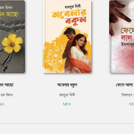
েমন আছো
অবেলার বকুল
ফেলে আসা 
 হক মিলন
মাহবুবা বিথী
ইমদাদুল
২০
৳৫০
৳