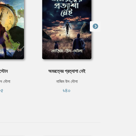
স্টোন
অমরত্বের প্রত্যাশা নেই
তুমি কি কে
উদ দৌলা
নাজিম উদ দৌলা
নাজিম উ
৮৫
৳৪০
৳৫