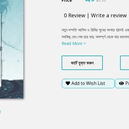
Price
$0.99
0
Review
|
Write a review
Product
নতুন দম্পতি আনিস ও রিমির সুখের সংসার হঠাৎই এ
Summery
সবকিছু যেন শেষ হয়ে যায়; অসম্পূর্ণ থেকে যায় ভালোবাস
Read More >
এখানেই থেমে থাকে না। দূর ভবিষ্যতের এক উন্নত সভ্
নিয়ন্ত্রিত, সেখানে একজন তরুণ গবেষক হঠাৎই একটি 
স্বপ্ন, যা নিয়ম ভাঙে। একটি গল্প, যা শেষ হতে চায়
কার্টে যুক্ত করুন
ভালোবাসার অসম্পূর্ণ প্রতিশ্রুতি কি নতুন করে লেখ
হৃদয়বিদারক প্রেমের গল্প, তেমনি অন্যদিকে এটি বাস
চমকপ্রদ বৈজ্ঞানিক কল্পকাহিনি।
Add to Wish List
P