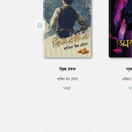
ব্রিজ রক্ষক
স্ক
নাজিম উদ দৌলা
নাজিম 
৳৬৫
৳