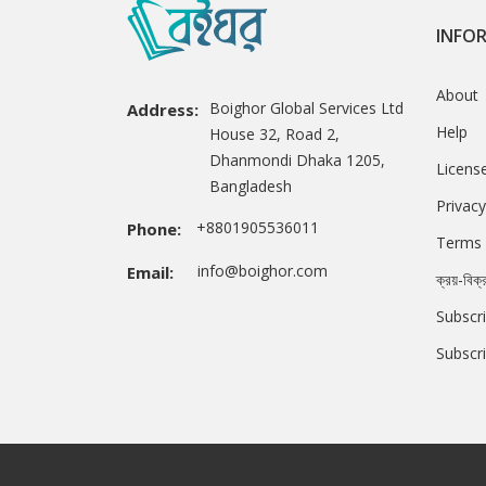
INFO
About
Boighor Global Services Ltd
Address:
Help
House 32, Road 2,
Dhanmondi Dhaka 1205,
Licens
Bangladesh
Privacy
+8801905536011
Phone:
Terms 
info@boighor.com
Email:
ক্রয়-বিক্
Subscri
Subscr