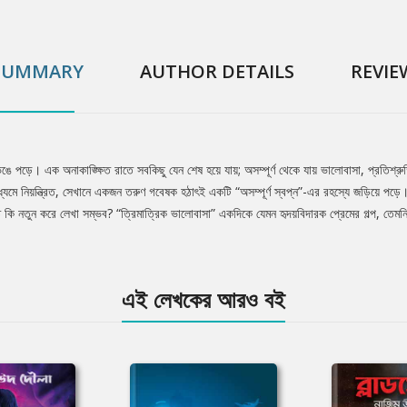
SUMMARY
AUTHOR DETAILS
REVIE
পড়ে। এক অনাকাঙ্ক্ষিত রাতে সবকিছু যেন শেষ হয়ে যায়; অসম্পূর্ণ থেকে যায় ভালোবাসা, প্রতিশ্রুতি
াধ্যমে নিয়ন্ত্রিত, সেখানে একজন তরুণ গবেষক হঠাৎই একটি “অসম্পূর্ণ স্বপ্ন”-এর রহস্যে জড়িয়ে পড়ে
তি কি নতুন করে লেখা সম্ভব? “ত্রিমাত্রিক ভালোবাসা” একদিকে যেমন হৃদয়বিদারক প্রেমের গল্প, তেমন
এই লেখকের আরও বই