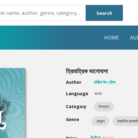
Search
HOME
AU
NRE
POPULAR AUTHORS
HIGHLIGHTS
ত্রিমাত্রিক ভালোবাসা
Humayun Ahmed
Hot & New
Author
নাজিম উদ দৌলা
Mouri Morium
Featured Event
Language
বাংলা
Mohammad Nazim Uddin
Featured Auth
Category
উপন্যাস
Shanjana Alam
Best Seller
Genre
রোমান্স
বৈজ্ঞানিক কল্পকাহ
Anisul Hoque
Editors Choice
৳৫০