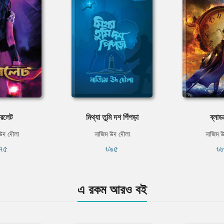
ারলেট
মিথ্যা তুমি দশ পিঁপড়া
ব্লাড
উদ দৌলা
নাজিম উদ দৌলা
নাজিম 
৭৫
৳৯৫
৳
এ রকম আরও বই