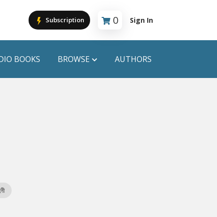
0
Sign In
Subscription
Cart is empty
DIO BOOKS
BROWSE
AUTHORS
PUBLICATIONS
ANYAPROKASH
Anyadhara
ors
Aajob Prokash
Bibliophile
িনী
Afsar Brothers