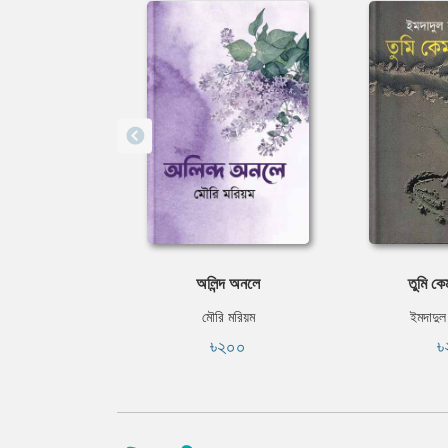
অলিন্দ অনলে
তুমি ক
মৌরি মরিয়ম
ইমদাদুল
৳২০০
৳