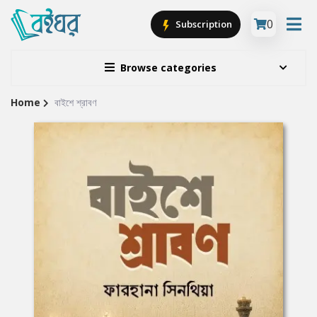
0
Subscription
Browse categories
Home
বাইশে শ্রাবণ
Site
Breadcrumb