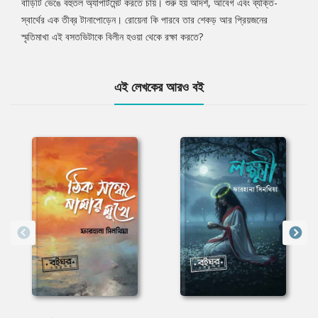
বাড়িটি ভেঙে বহুতল অ্যাপার্টমেন্ট করতে চায়। শুরু হয় আদর্শ, আবেগ এবং ব্যক্তি-
স্বার্থের এক তীব্র টানাপোড়েন। রোয়েনা কি পারবে তার শেকড় আর প্রিয়জনের
স্মৃতিমাখা এই বসতভিটাকে বিলীন হওয়া থেকে রক্ষা করতে?
এই লেখকের আরও বই