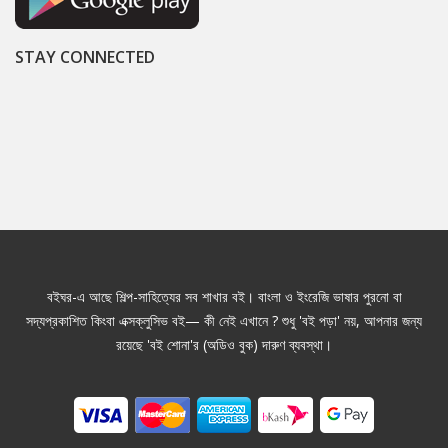
STAY CONNECTED
বইঘর-এ আছে শিল্প-সাহিত্যের সব শাখার বই। বাংলা ও ইংরেজি ভাষার পুরনো বা
সদ্যপ্রকাশিত কিংবা এক্সক্লুসিভ বই— কী নেই এখানে ? শুধু 'বই পড়া' নয়, আপনার জন্য
রয়েছে 'বই শোনা'র (অডিও বুক) দারুণ ব্যবস্থা।