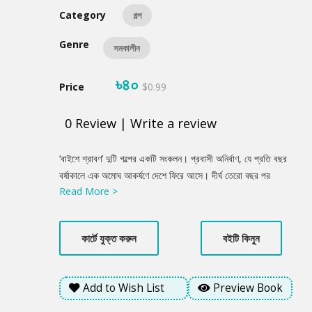
Category
গল্প
Genre
সমকালীন
৳৪০
Price
$0.99
0
Review
|
Write a review
Product
‘বাইশে শ্রাবণ’ দুটি গল্পের একটি সংকলন। প্রবাসী অনির্বাণ, যে প্রতি বছর
Summery
বর্ষাকালে এক অমোঘ আকর্ষণে দেশে ফিরে আসে। দীর্ঘ তেরো বছর পর
Read More >
বিমানবন্দরের লাউঞ্জে আকস্মিকভাবে তার দেখা হয় পুরোনো প্রেমিকা অরণীর
সাথে, যাকে সে ২০০১ সালের পহেলা বৈশাখের এক মর্মান্তিক দুর্ঘটনায় মৃত বলে
জানত। স্মৃতির পাতা উল্টে উঠে আসে তাদের পরিচয়, নব্বই দশকের প্রেম এবং
কার্টে যুক্ত করুন
বইটি কিনুন
সেই ভয়ংকর দিনের অমীমাংসিত কিছু অধ্যায়। বাইশে শ্রাবণের এক বৃষ্টিভেজা
সকালে দুই প্রাক্তন প্রেমিকের এই আলাপন তাদের জীবনের অপরাধবোধ,
একাকীত্ব এবং নিয়তির নিষ্ঠুর বাস্তবতাকে নতুন করে উন্মোচন করে। অন্যদিকে
Add to Wish List
Preview Book
দীর্ঘ দশ বছর পর পৈতৃক ভিটায় ফেরে রোয়েনা। মফস্বলের সেই তিনতলা বাড়িটি
তার কাছে কেবল ইট-পাথরের কাঠামো নয়, বরং শৈশবের অজস্র স্মৃতি আর