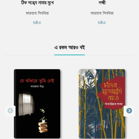
ঠিক সন্ধ্যে নামার মুখে
লক্ষ্মী
ফারহানা সিনথিয়া
ফারহানা সিনথিয়া
৳৪০
৳৪০
এ রকম আরও বই