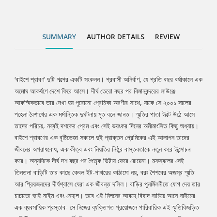
প্রিয়জনদের দীর্ঘশ্বাসে ঘেরা এক জীবন্ত দলিল। বাড়ির পুনর্মিলনীতে যোগ দেয়
তার চাচাতো ভাই নাইম এবং নেহাল। তবে এই মিলনের আবহে বিষাদ নামিয়ে
আনে নাইমের এক ব্যবসায়িক প্রস্তাব- সে নিজের ব্যক্তিগত প্রয়োজনে
SUMMARY
AUTHOR DETAILS
REVIEW
পারিবারিক এই স্মৃতিবিজড়িত বাড়িটি ভেঙে বহুতল অ্যাপার্টমেন্ট করতে চায়। শুরু
হয় আদর্শ, আবেগ এবং ব্যক্তি-স্বার্থের এক তীব্র টানাপোড়েন। রোয়েনা কি
পারবে তার শেকড় আর প্রিয়জনের স্মৃতিমাখা এই বসতভিটাকে বিলীন হওয়া
থেকে রক্ষা করতে?
‘বাইশে শ্রাবণ’ দুটি গল্পের একটি সংকলন। প্রবাসী অনির্বাণ, যে প্রতি বছর বর্ষাকালে এক
Tab
অমোঘ আকর্ষণে দেশে ফিরে আসে। দীর্ঘ তেরো বছর পর বিমানবন্দরের লাউঞ্জে
আকস্মিকভাবে তার দেখা হয় পুরোনো প্রেমিকা অরণীর সাথে, যাকে সে ২০০১ সালের
Article
পহেলা বৈশাখের এক মর্মান্তিক দুর্ঘটনায় মৃত বলে জানত। স্মৃতির পাতা উল্টে উঠে আসে
তাদের পরিচয়, নব্বই দশকের প্রেম এবং সেই ভয়ংকর দিনের অমীমাংসিত কিছু অধ্যায়।
বাইশে শ্রাবণের এক বৃষ্টিভেজা সকালে দুই প্রাক্তন প্রেমিকের এই আলাপন তাদের
জীবনের অপরাধবোধ, একাকীত্ব এবং নিয়তির নিষ্ঠুর বাস্তবতাকে নতুন করে উন্মোচন
করে। অন্যদিকে দীর্ঘ দশ বছর পর পৈতৃক ভিটায় ফেরে রোয়েনা। মফস্বলের সেই
তিনতলা বাড়িটি তার কাছে কেবল ইট-পাথরের কাঠামো নয়, বরং শৈশবের অজস্র স্মৃতি
আর প্রিয়জনদের দীর্ঘশ্বাসে ঘেরা এক জীবন্ত দলিল। বাড়ির পুনর্মিলনীতে যোগ দেয় তার
চাচাতো ভাই নাইম এবং নেহাল। তবে এই মিলনের আবহে বিষাদ নামিয়ে আনে নাইমের
এক ব্যবসায়িক প্রস্তাব- সে নিজের ব্যক্তিগত প্রয়োজনে পারিবারিক এই স্মৃতিবিজড়িত