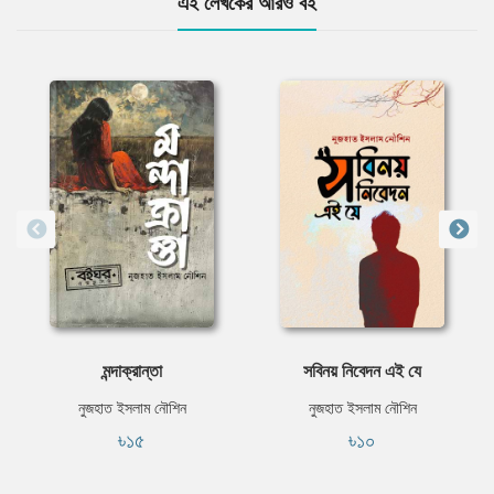
এই লেখকের আরও বই
মন্দাক্রান্তা
সবিনয় নিবেদন এই যে
নুজহাত ইসলাম নৌশিন
নুজহাত ইসলাম নৌশিন
৳১৫
৳১০