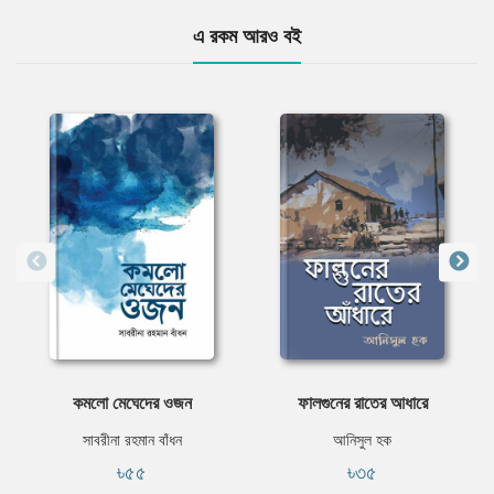
এ রকম আরও বই
কমলো মেঘেদের ওজন
ফালগুনের রাতের আধারে
সাবরীনা রহমান বাঁধন
আনিসুল হক
৳৫৫
৳৩৫