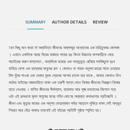
শিহরন আর বেঁচে থাকার তাড়নাই এই বইয়ের প্রতিটি পৃষ্ঠায় স্পন্দিত হয়।
SUMMARY
AUTHOR DETAILS
REVIEW
‘যেন কিছু মনে করো না’ মধ্যবিত্ত জীবনের অম্লমধুর আখ্যানের এক বৈচিত্র্যময় কোলাজ
Tab
। এখানে একদিকে আছে বিয়ের বাজারে গায়ের রঙ কিংবা উচ্চতার মাপকাঠিতে মেয়ে
যাচাইয়ের করুণ বাস্তবতা , অন্যদিকে রয়েছে এক অদ্ভুতুড়ে ছোঁয়ায় সবকিছুকে দুঃখ
Article
বানিয়ে ফেলা এক রহস্যময় মানুষের গল্প । কোথাও বা গায়ক অনুপম রায়ের সাথে চেহারার
মিল খুঁজে পাওয়া এক বেকার যুবক প্রেমের আশায় চাতক হয়ে থাকে , আবার কোথাও তিন
কঠোর ভাইয়ের নজরদারিতে থাকা এক তরুণী স্বপ্ন দেখে নিজের জীবনের নিয়ন্ত্রণ নিজের
হাতে নেওয়ার । যাপিত জীবনের দীর্ঘশ্বাস, হাহাকার আর সূক্ষ্ম রসবোধের মিশেলে গড়ে
ওঠা এই গল্পগুলো মূলত মানুষের মনের গহিন কোণের অব্যক্ত কথাগুলোর প্রতিচ্ছবি ।
জীবন এবং মৃত্যুর মাঝের এক অদৃশ্য দোদুল্যমান পর্দার আড়ালে লুকিয়ে থাকা সেই অদ্ভুত
শিহরন আর বেঁচে থাকার তাড়নাই এই বইয়ের প্রতিটি পৃষ্ঠায় স্পন্দিত হয়।