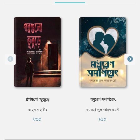
গল্পগুলো ভূতুড়ে
মধুরেণ সমাপয়েৎ
আহসান হাবীব
ফাতেমা তুজ জান্নাত মৌ
৳৩৫
৳১০