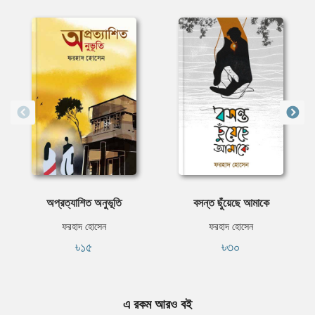
অপ্রত্যাশিত অনুভূতি
বসন্ত ছুঁয়েছে আমাকে
ফরহাদ হোসেন
ফরহাদ হোসেন
৳১৫
৳৩০
এ রকম আরও বই