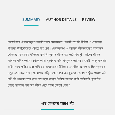
SUMMARY
AUTHOR DETAILS
REVIEW
ফ্লোরিডার রৌদ্রোজ্জ্বল মায়ামি শহরে বসবাসরত প্রবাসী দম্পতি নীলিমা ও শোভনের
Tab
জীবনের টানাপোড়েনে এগিয়ে যায় গল্প। শেকড়বিমুখ ও যান্ত্রিক জীবনযাত্রায় অভ্যস্ত
শোভনের অবহেলায় নীলিমার একাকী প্রবাস জীবন হয়ে ওঠে বিষণ্ণ। তাদের জীবনে
Article
আগমন ঘটে বাংলাদেশ থেকে আসা প্রখ্যাত কবি মাহমুদ সাজ্জাদের। একটি কাব্য জলসায়
কবির সাথে পরিচয় এবং ক্ষণিকের কথোপকথন নীলিমার অবদমিত আবেগ ও শিল্পসত্তাকে
নতুন করে নাড়া দেয়। প্রবাসের কৃত্রিমতার মাঝে এক টুকরো বাংলাদেশ খুঁজে পাওয়া এই
নারী কি পারবেন তার ধূসর দাম্পত্যে বসন্ত ফিরিয়ে আনতে নাকি অবিনাশী শব্দরাশির
মোহে আচ্ছন্ন হয়ে তার জীবন নেবে অন্য কোনো মোড়?
এই লেখকের আরও বই