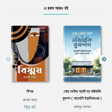
এ রকম আরও বই
বিস্ময়
মোর ডেইজ অ্যাট দ্য মরিসাকি
বুকশপ ( সাতোশি ইয়াগিসাওয়া )
রাবেয়া খাতুন
ফ্রি বই
আমিনুল ইসলাম