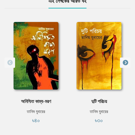
এই লেখকের আরও বই
অনিশ্চিত কাম্য-মরণ
দুটি পরিচয়
তানিম যুবায়ের
তানিম যুবায়ের
৳৪০
৳৩০