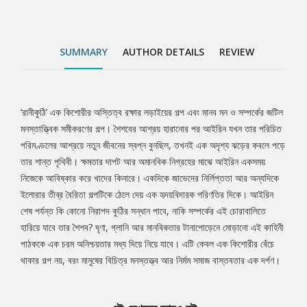
বেঁচে থাকার গল্প নয়, বরং মানুষের বিচিত্র মনস্তত্ত্ব আর নির্মম সমাজ
বাস্তবতার এক দর্পণ।
SUMMARY
AUTHOR DETAILS
REVIEW
‘রানীকুঠি’ এক কিশোরীর অস্তিত্ব রক্ষার লড়াইয়ের গল্প এবং মানব মন ও সম্পর্কের জটিল
Tab
মনস্তাত্ত্বিক সমীকরণের গল্প। শৈশবের আশ্রয় হারানোর পর আইরিন যখন তার পরিচিত
পরিমণ্ডলের আশ্রয়ে নতুন জীবনের স্বপ্ন বুনছিল, তখনই এক অদৃশ্য ঝড়ের কবলে পড়ে
Article
তার শান্ত পৃথিবী। ক্ষমতার দাপট আর অমানবিক নিগ্রহের মাঝে আইরিন একসময়
নিজেকে আবিষ্কার করে খাদের কিনারে। একদিকে জাভেদের নির্লিপ্ততা আর অন্যদিকে
ইলোরার তীব্র বৈরিতা গল্পটিকে ঠেলে দেয় এক হৃদয়বিদারক পরিণতির দিকে। আইরিন
শেষ পর্যন্ত কি কোনো নিরাপদ কুঠির সন্ধান পাবে, নাকি সম্পর্কের এই চোরাবালিতে
হারিয়ে যাবে তার শৈশব? ঘৃণা, গ্লানি আর মানবিকতার টানাপোড়েনে মোড়ানো এই কাহিনী
পাঠককে এক চরম অনিশ্চয়তার মধ্য দিয়ে নিয়ে যাবে। এটি কেবল এক কিশোরীর বেঁচে
থাকার গল্প নয়, বরং মানুষের বিচিত্র মনস্তত্ত্ব আর নির্মম সমাজ বাস্তবতার এক দর্পণ।