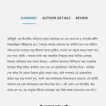
বেঁচে থাকার গল্প নয়, বরং মানুষের বিচিত্র মনস্তত্ত্ব আর নির্মম সমাজ
বাস্তবতার এক দর্পণ।
SUMMARY
AUTHOR DETAILS
REVIEW
‘রানীকুঠি’ এক কিশোরীর অস্তিত্ব রক্ষার লড়াইয়ের গল্প এবং মানব মন ও সম্পর্কের জটিল
Tab
মনস্তাত্ত্বিক সমীকরণের গল্প। শৈশবের আশ্রয় হারানোর পর আইরিন যখন তার পরিচিত
পরিমণ্ডলের আশ্রয়ে নতুন জীবনের স্বপ্ন বুনছিল, তখনই এক অদৃশ্য ঝড়ের কবলে পড়ে
Article
তার শান্ত পৃথিবী। ক্ষমতার দাপট আর অমানবিক নিগ্রহের মাঝে আইরিন একসময়
নিজেকে আবিষ্কার করে খাদের কিনারে। একদিকে জাভেদের নির্লিপ্ততা আর অন্যদিকে
ইলোরার তীব্র বৈরিতা গল্পটিকে ঠেলে দেয় এক হৃদয়বিদারক পরিণতির দিকে। আইরিন
শেষ পর্যন্ত কি কোনো নিরাপদ কুঠির সন্ধান পাবে, নাকি সম্পর্কের এই চোরাবালিতে
হারিয়ে যাবে তার শৈশব? ঘৃণা, গ্লানি আর মানবিকতার টানাপোড়েনে মোড়ানো এই কাহিনী
পাঠককে এক চরম অনিশ্চয়তার মধ্য দিয়ে নিয়ে যাবে। এটি কেবল এক কিশোরীর বেঁচে
থাকার গল্প নয়, বরং মানুষের বিচিত্র মনস্তত্ত্ব আর নির্মম সমাজ বাস্তবতার এক দর্পণ।