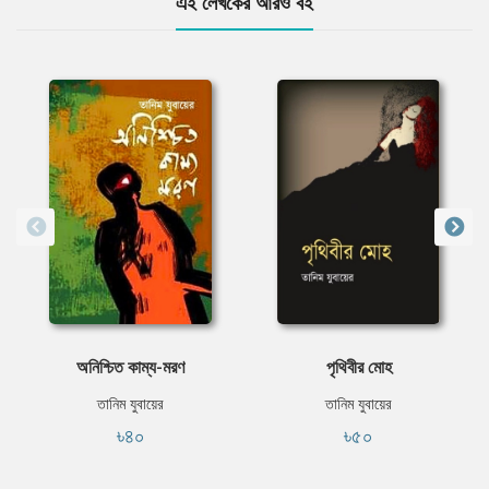
এই লেখকের আরও বই
অনিশ্চিত কাম্য-মরণ
পৃথিবীর মোহ
তানিম যুবায়ের
তানিম যুবায়ের
৳৪০
৳৫০