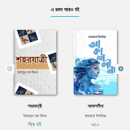
এ রকম আরও বই
শহরযাত্রী
আকাশলীনা
ইমদাদুল হক মিলন
ফারহানা সিনথিয়া
ফ্রি বই
৳৫০