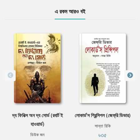
এ রকম আরও বই
দ্য ফিনিক্স অন দ্য সোর্ড (রবার্ট ই
লোকার্ড’স প্রিন্সিপল (জেফ্‌রি ডিভার)
হাওয়ার্ড)
সান্তা রিকি
৳৩৫
ডিউক জন