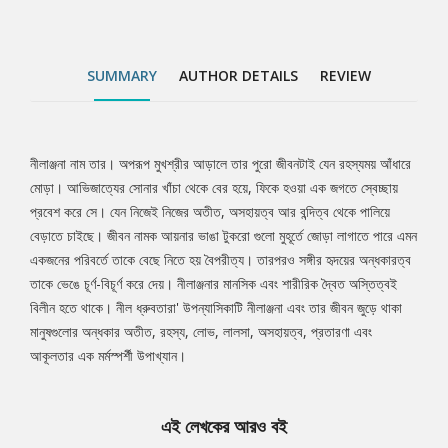
SUMMARY
AUTHOR DETAILS
REVIEW
নীলাঞ্জনা নাম তার। অপরূপ মুখশ্রীর আড়ালে তার পুরো জীবনটাই যেন রহস্যময় আঁধারে
Tab
মোড়া। আভিজাত্যের সোনার খাঁচা থেকে বের হয়ে, ফিকে হওয়া এক জগতে স্বেচ্ছায়
প্রবেশ করে সে। যেন নিজেই নিজের অতীত, অসহায়ত্ব আর বন্দিত্ব থেকে পালিয়ে
Article
বেড়াতে চাইছে। জীবন নামক আয়নার ভাঙা টুকরো গুলো মুহূর্তে জোড়া লাগাতে পারে এমন
একজনের পরিবর্তে তাকে বেছে নিতে হয় বৈপরীত্য। তারপরও সঙ্গীর হৃদয়ের অন্ধকারত্ব
তাকে ভেঙে চূর্ণ-বিচূর্ণ করে দেয়। নীলাঞ্জনার মানসিক এবং শারীরিক দ্বৈত অস্তিত্বই
বিলীন হতে থাকে। নীল ধ্রুবতারা' উপন্যাসিকাটি নীলাঞ্জনা এবং তার জীবন জুড়ে থাকা
মানুষগুলোর অন্ধকার অতীত, রহস্য, লোভ, লালসা, অসহায়ত্ব, প্রতারণা এবং
আকূলতার এক মর্মস্পর্শী উপাখ্যান।
এই লেখকের আরও বই