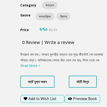
Category
উপন্যাস
Genre
মনস্তাত্ত্বিক
থ্রিলার
৳৭০
Price
$0.99
0
Review
|
Write a review
Product
নীলাঞ্জনা নাম তার। অপরূপ মুখশ্রীর আড়ালে তার পুরো জীবনটাই যেন রহস্যময়
Summery
আঁধারে মোড়া। আভিজাত্যের সোনার খাঁচা থেকে বের হয়ে, ফিকে হওয়া এক
Read More >
জগতে স্বেচ্ছায় প্রবেশ করে সে। যেন নিজেই নিজের অতীত, অসহায়ত্ব আর
বন্দিত্ব থেকে পালিয়ে বেড়াতে চাইছে। জীবন নামক আয়নার ভাঙা টুকরো গুলো
মুহূর্তে জোড়া লাগাতে পারে এমন একজনের পরিবর্তে তাকে বেছে নিতে হয়
কার্টে যুক্ত করুন
বইটি কিনুন
বৈপরীত্য। তারপরও সঙ্গীর হৃদয়ের অন্ধকারত্ব তাকে ভেঙে চূর্ণ-বিচূর্ণ করে
দেয়। নীলাঞ্জনার মানসিক এবং শারীরিক দ্বৈত অস্তিত্বই বিলীন হতে থাকে।
নীল ধ্রুবতারা' উপন্যাসিকাটি নীলাঞ্জনা এবং তার জীবন জুড়ে থাকা মানুষগুলোর
Add to Wish List
Preview Book
অন্ধকার অতীত, রহস্য, লোভ, লালসা, অসহায়ত্ব, প্রতারণা এবং আকূলতার
এক মর্মস্পর্শী উপাখ্যান।