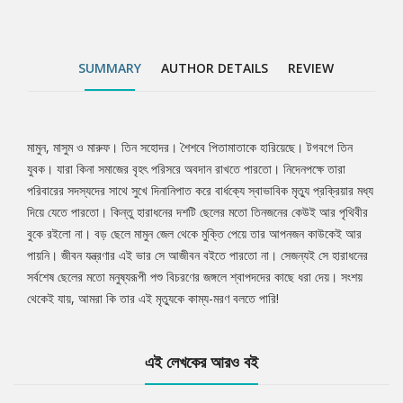
SUMMARY
AUTHOR DETAILS
REVIEW
মামুন, মাসুম ও মারুফ। তিন সহোদর। শৈশবে পিতামাতাকে হারিয়েছে। টগবগে তিন
Tab
যুবক। যারা কিনা সমাজের বৃহৎ পরিসরে অবদান রাখতে পারতো। নিদেনপক্ষে তারা
পরিবারের সদস্যদের সাথে সুখে দিনানিপাত করে বার্ধক্যে স্বাভাবিক মৃত্যু প্রক্রিয়ার মধ্য
Article
দিয়ে যেতে পারতো। কিন্তু হারাধনের দশটি ছেলের মতো তিনজনের কেউই আর পৃথিবীর
বুকে রইলো না। বড় ছেলে মামুন জেল থেকে মুক্তি পেয়ে তার আপনজন কাউকেই আর
পায়নি। জীবন যন্ত্রণার এই ভার সে আজীবন বইতে পারতো না। সেজন্যই সে হারাধনের
সর্বশেষ ছেলের মতো মনুষ্যরূপী পশু বিচরণের জঙ্গলে শ্বাপদদের কাছে ধরা দেয়। সংশয়
থেকেই যায়, আমরা কি তার এই মৃত্যুকে কাম্য-মরণ বলতে পারি!
এই লেখকের আরও বই