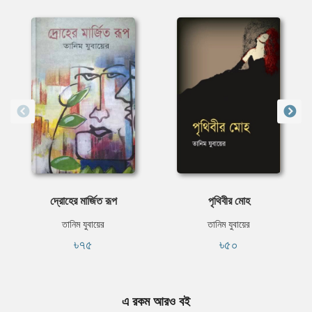
দ্রোহের মার্জিত রূপ
পৃথিবীর মোহ
তানিম যুবায়ের
তানিম যুবায়ের
৳৭৫
৳৫০
এ রকম আরও বই