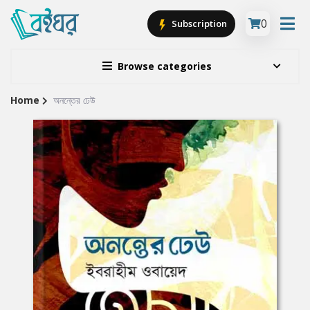
0
Subscription
Browse categories
Home
অনন্তের ঢেউ
Site
Breadcrumb