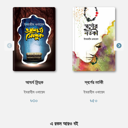
আশ্চর্য সিন্দুক
স্বর্গের নর্তকী
ইবরাহীম ওবায়েদ
ইবরাহীম ওবায়েদ
৳৩০
৳৫০
এ রকম আরও বই