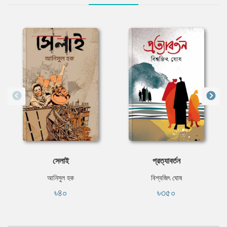
সেলাই
প্রত্যাবর্তন
আনিসুল হক
বিশ্বজিৎ ঘোষ
৳৪০
৳৩৫০