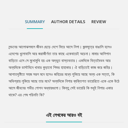
SUMMARY
AUTHOR DETAILS
REVIEW
লন্ডনের আলোঝলমলে জীবন ছেড়ে দেশে ফিরে আসে নিশা। জন্মসূত্রে বাঙালি হলেও
Tab
এদেশের ধুলোবালি আর জরাজীর্ণতা তার কাছে একেবারেই অচেনা। মামার আলিশান
বাড়িতে এসে সে মুখোমুখি হয় এক অদ্ভুত বাস্তবতার। একদিকে বিত্তবৈভব আর
Article
অন্যদিকে ডাস্টবিনে খাবার কুড়ানো শিশুর হাহাকার। ঐ বাড়িতেই কাজ করে জহির।
আপাতদৃষ্টিতে সহজ সরল মনে হলেও জহিরের মধ্যে লুকিয়ে আছে অন্য এক সত্তা, কি
অভিপ্রায় লুকিয়ে আছে তার মনে? অন্যদিকে নিশার ব্যক্তিগত ডায়েরিতে একে একে উঠে
আসে জীবনের গভীর গোপন অধ্যায়গুলো। কিন্তু সেই ডায়েরি কি শুধুই নিশার একার
থাকে? এর শেষ পরিনতি কি?
এই লেখকের আরও বই