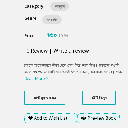
Category
উপন্যাস
Genre
সমকালীন
৳৬০
Price
$0.99
0
Review
|
Write a review
Product
লন্ডনের আলোঝলমলে জীবন ছেড়ে দেশে ফিরে আসে নিশা। জন্মসূত্রে বাঙালি
Summery
হলেও এদেশের ধুলোবালি আর জরাজীর্ণতা তার কাছে একেবারেই অচেনা। মামার
Read More >
আলিশান বাড়িতে এসে সে মুখোমুখি হয় এক অদ্ভুত বাস্তবতার। একদিকে
বিত্তবৈভব আর অন্যদিকে ডাস্টবিনে খাবার কুড়ানো শিশুর হাহাকার। ঐ
বাড়িতেই কাজ করে জহির। আপাতদৃষ্টিতে সহজ সরল মনে হলেও জহিরের মধ্যে
কার্টে যুক্ত করুন
বইটি কিনুন
লুকিয়ে আছে অন্য এক সত্তা, কি অভিপ্রায় লুকিয়ে আছে তার মনে? অন্যদিকে
নিশার ব্যক্তিগত ডায়েরিতে একে একে উঠে আসে জীবনের গভীর গোপন
অধ্যায়গুলো। কিন্তু সেই ডায়েরি কি শুধুই নিশার একার থাকে? এর শেষ
Add to Wish List
Preview Book
পরিনতি কি?