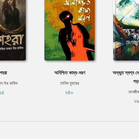
শহরা
অনিশ্চিত কাম্য-মরণ
অদ্ভুত স্বপ্ন দ
পড়
ান উর রাকিব
তানিম যুবায়ের
২৫
৳৪০
তানজীম
৳