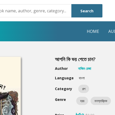
Search
HOME
AU
NRE
POPULAR AUTHORS
HIGHLIGHTS
আপনি কি ভয় পেতে চান?
Humayun Ahmed
Hot & New
Author
নাজিম রেজা
Mouri Morium
Featured Event
Language
বাংলা
Mohammad Nazim Uddin
Featured Auth
Category
গল্প
Shanjana Alam
Best Seller
Genre
হরর
মনস্তাত্ত্বিক
Anisul Hoque
Editors Choice
৳৫০