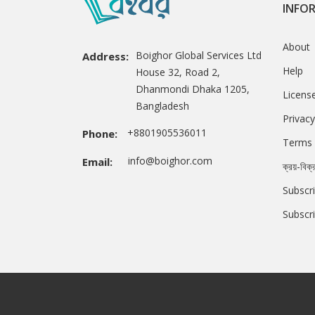
INFO
About
Boighor Global Services Ltd
Address:
Help
House 32, Road 2,
Dhanmondi Dhaka 1205,
Licens
Bangladesh
Privacy
+8801905536011
Phone:
Terms 
info@boighor.com
Email:
ক্রয়-বিক্
Subscri
Subscr