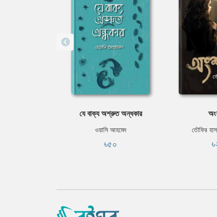
যে বাক্য অশ্রুত অন্ধকার
অং
ওয়াসি আহমেদ
তৌফির হাস
৳৫০
৳