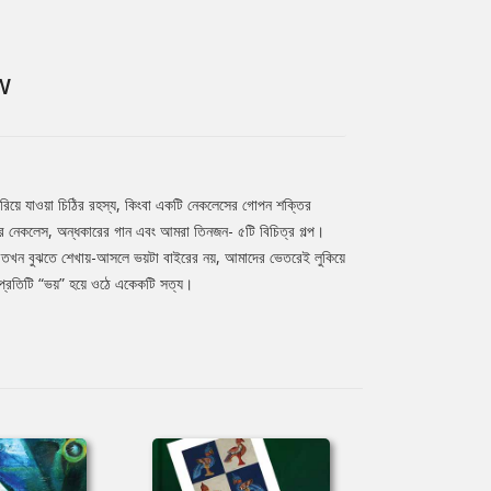
W
হারিয়ে যাওয়া চিঠির রহস্য, কিংবা একটি নেকলেসের গোপন শক্তির
ার নেকলেস, অন্ধকারের গান এবং আমরা তিনজন- ৫টি বিচিত্র গল্প।
যায়, তখন বুঝতে শেখায়-আসলে ভয়টা বাইরের নয়, আমাদের ভেতরেই লুকিয়ে
ে প্রতিটি “ভয়” হয়ে ওঠে একেকটি সত্য।