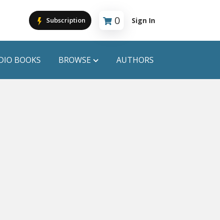
0
Sign In
Subscription
Cart is empty
DIO BOOKS
BROWSE
AUTHORS
PUBLICATIONS
ANYAPROKASH
Anyadhara
ors
Aajob Prokash
Bibliophile
Afsar Brothers