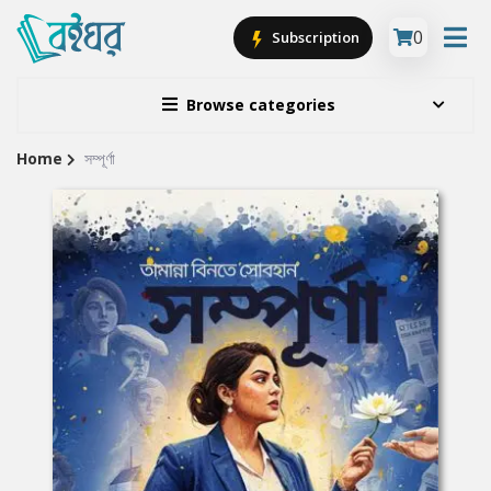
0
Subscription
Browse categories
Home
সম্পূর্ণা
Site
Breadcrumb