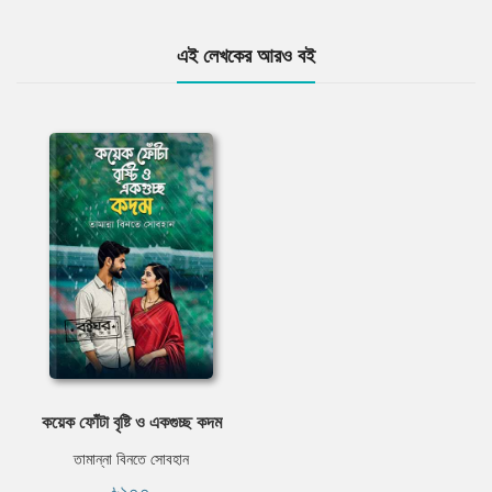
এই লেখকের আরও বই
কয়েক ফোঁটা বৃষ্টি ও একগুচ্ছ কদম
তামান্না বিনতে সোবহান
৳১০০