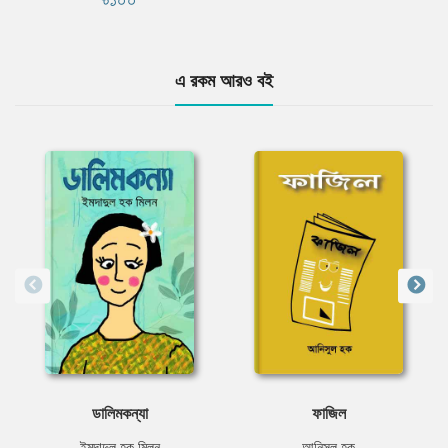
এ রকম আরও বই
ডালিমকন্যা
ফাজিল
ইমদাদুল হক মিলন
আনিসুল হক