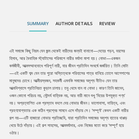
কেবল একটি নারীর গল্প নয়—এটি হাজারো নোভার প্রতিচ্ছবি, যারা প্রতিদিন
সমাজের অদৃশ্য হাতের থাপ্পড় খেয়ে উঠে দাঁড়ায়। এই গল্প সাহসের, আত্মমর্যাদার,
এবং নিজের মতো করে ‘সম্পূর্ণ’ হয়ে ওঠার।
SUMMARY
AUTHOR DETAILS
REVIEW
এই সমাজে কিছু নিয়ম যেন জন্ম থেকেই নারীদের জন্যই বানানো—দেহের গড়ন, বয়সের
Tab
হিসাব, আর বৈবাহিক স্ট্যাটাসের পরিমাপে নারীর মর্যাদা মাপা হয়। নোভা—একজন
কর্মজীবী, আত্মসম্মানবোধে পরিপূর্ণ নারী, যার জীবন প্রতিদিন সংঘর্ষে জর্জরিত। তিনি মোটা
Article
—এই একটি শব্দ যেন তার পুরো অস্তিত্বকে পরিহাসের পাত্র বানিয়ে তোলে আশেপাশের
মানুষদের চোখে। আত্মীয়স্বজন, সহকর্মী এমনকি সমাজের অদৃশ্য নীতিও যেন তার
আত্মবিশ্বাসে প্রতিনিয়ত কুড়াল চালায়। তবু থেমে যান না নোভা। কারণ তিনি জানেন,
ওজন কোনো পরিচয় নয়, সৌন্দর্য বাহ্যিক নয়, আর নারী মানে শুধু ‘বিয়ের উপযুক্ত পণ্য’
নয়। অপ্রত্যাশিত এক প্রস্তাব বদলে দেয় নোভার জীবন। ভালোবাসা, দায়িত্ব, এবং
গ্রহণযোগ্যতার এক কঠিন প্রশ্নের সামনে এসে দাঁড়ায় সে। ‘সম্পূর্ণা’ কেবল একটি নারীর
গল্প নয়—এটি হাজারো নোভার প্রতিচ্ছবি, যারা প্রতিদিন সমাজের অদৃশ্য হাতের থাপ্পড়
খেয়ে উঠে দাঁড়ায়। এই গল্প সাহসের, আত্মমর্যাদার, এবং নিজের মতো করে ‘সম্পূর্ণ’ হয়ে
ওঠার।