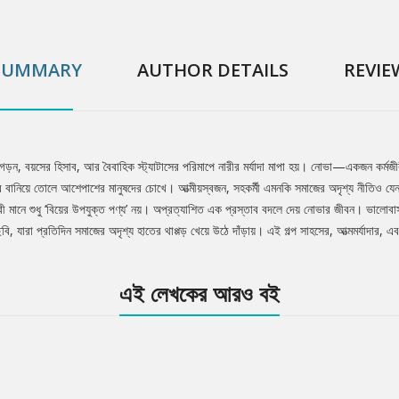
SUMMARY
AUTHOR DETAILS
REVIE
, বয়সের হিসাব, আর বৈবাহিক স্ট্যাটাসের পরিমাপে নারীর মর্যাদা মাপা হয়। নোভা—একজন কর্মজীবী, আ
 বানিয়ে তোলে আশেপাশের মানুষদের চোখে। আত্মীয়স্বজন, সহকর্মী এমনকি সমাজের অদৃশ্য নীতিও যেন 
রী মানে শুধু ‘বিয়ের উপযুক্ত পণ্য’ নয়। অপ্রত্যাশিত এক প্রস্তাব বদলে দেয় নোভার জীবন। ভালোবাস
বি, যারা প্রতিদিন সমাজের অদৃশ্য হাতের থাপ্পড় খেয়ে উঠে দাঁড়ায়। এই গল্প সাহসের, আত্মমর্যাদার, এব
এই লেখকের আরও বই