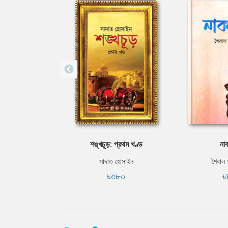
শঙ্খচূড়: প্রথম খণ্ড
না
সাদাত হোসাইন
শৈবাল 
৳৩৮০
৳