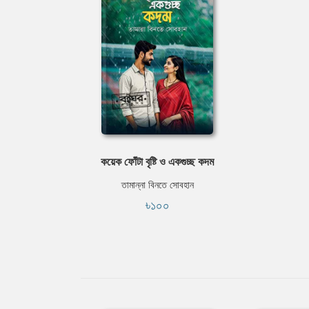
কয়েক ফোঁটা বৃষ্টি ও একগুচ্ছ কদম
তামান্না বিনতে সোবহান
৳১০০