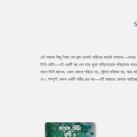
এই সমাজে কিছু নিয়ম যেন জন্ম থেকেই নারীদের জন্যই বানানো—দেহের গড়ন
Tab
তিনি মোটা—এই একটি শব্দ যেন তার পুরো অস্তিত্বকে পরিহাসের পাত্র
কারণ তিনি জানেন, ওজন কোনো পরিচয় নয়, সৌন্দর্য বাহ্যিক নয়, আর না
সে। ‘সম্পূর্ণা’ কেবল একটি নারীর গল্প নয়—এটি হাজারো নোভার প্রতিচ্ছ
Article