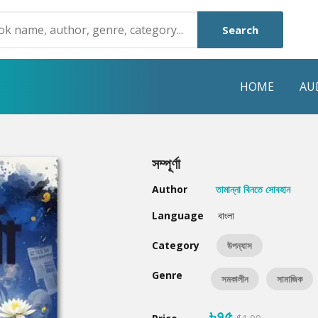
Search
HOME
AU
NRE
POPULAR AUTHORS
HIGHLIGHTS
সম্পূর্ণা
Humayun Ahmed
Hot & New
Author
তামান্না বিনতে সোবহান
Mouri Morium
Featured Event
Language
বাংলা
Mohammad Nazim Uddin
Featured Auth
Category
উপন্যাস
Shanjana Alam
Best Seller
Genre
সমকালীন
সামাজিক
Anisul Hoque
Editors Choice
৳৭৫