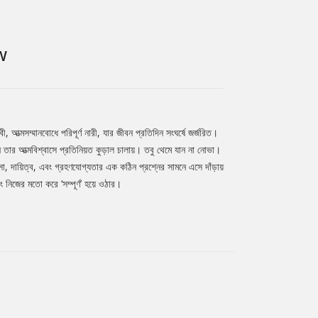
W
ত্মসম্মানবোধে পরিপূর্ণ নারী, যার জীবন প্রতিদিন সংঘর্ষে জর্জরিত।
তার আত্মবিশ্বাসে প্রতিনিয়ত কুড়াল চালায়। তবু থেমে যান না নোভা।
া, দায়িত্ব, এবং গ্রহণযোগ্যতার এক কঠিন প্রশ্নের সামনে এসে দাঁড়ায়
ং নিজের মতো করে ‘সম্পূর্ণ’ হয়ে ওঠার।