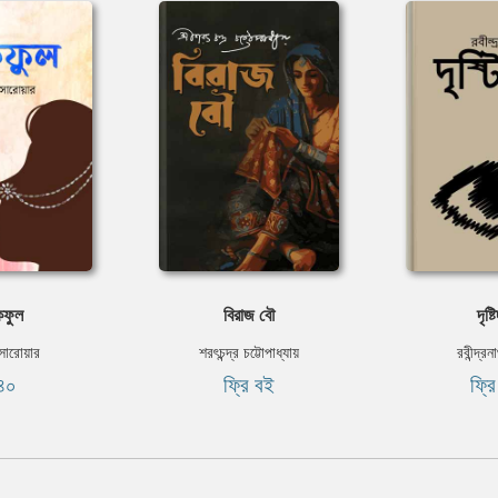
কফুল
বিরাজ বৌ
দৃষ্ট
সারোয়ার
শরৎচন্দ্র চট্টোপাধ্যায়
রবীন্দ্র
৪০
ফ্রি বই
ফ্র