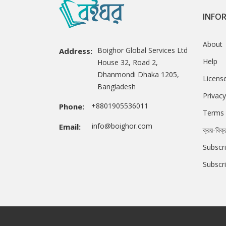
INFO
About
Boighor Global Services Ltd
Address:
Help
House 32, Road 2,
Dhanmondi Dhaka 1205,
Licens
Bangladesh
Privacy
+8801905536011
Phone:
Terms 
info@boighor.com
Email:
ক্রয়-বিক্
Subscri
Subscr