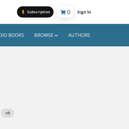
0
Sign In
Subscription
Cart is empty
DIO BOOKS
BROWSE
AUTHORS
PUBLICATIONS
ANYAPROKASH
Anyadhara
ors
Aajob Prokash
Bibliophile
নারী
Afsar Brothers