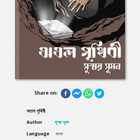
Share on:
অতল পৃথিবী
Author
সুস্ময় সুমন
Language
বাংলা