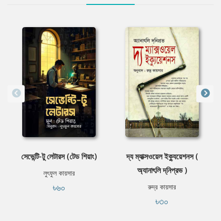
সেভেন্টি-টু লেটারস (টেড শিয়াং)
দ্য ম্যাক্সওয়েল ইক্যুয়েশনস (
অ্যানাৎলি দ্‌নিপ্রভ )
লুৎফুল কায়সার
৳৬০
রুদ্র কায়সার
৳৩০