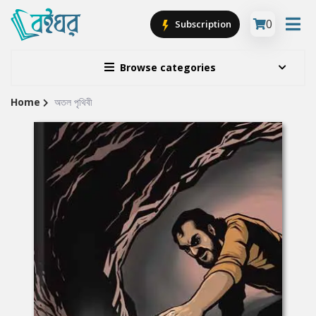
0
Subscription
Browse categories
Home
অতল পৃথিবী
Site
Breadcrumb