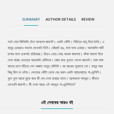
SUMMARY
AUTHOR DETAILS
REVIEW
গর্তে নেমে জিনিসটা টেনে আনলেন জারগট। একটা কৌটা। বিচিত্র ধাতু দিয়ে তৈরি। এ
Tab
ধাতুর চেহারাও কখনো দেখেননি তিনি। ধোঁয়াটে রঙ, দানা দানা চেহারা। অনেকদিন মাটি
চাপার ফলে চেকনাই হারিয়েছে। চিড়ও খেয়ে গেছে কয়েক জায়গায়। ফাঁকা জায়গা দিয়ে
Article
দেখা যাচ্ছে ভেতরের আরেকটা কৌটাকে। জোর করে খুলতে গেলেন জারগট। সঙ্গে সঙ্গে
হাতের চাপে গুঁড়িয়ে গেল অজ্ঞাত ধাতুর কৌটাটা। বহু বছরের পুরোনো তো। ধাতুর আর
কিছু ছিল না ওটায়। ভেতরের কৌটা থেকে বের করল একটা ম্যাড়ম্যাড়ে পাণ্ডুলিপি।
খুদে খুদে হরফে সুন্দর করে কী যেন লেখা রয়েছে তাতে। হরফগুলো অদ্ভুত। জীবনে
দেখেননি জারগট। কী লেখা আছে ওই অদ্ভুত পাণ্ডুলিপিতে?
এই লেখকের আরও বই