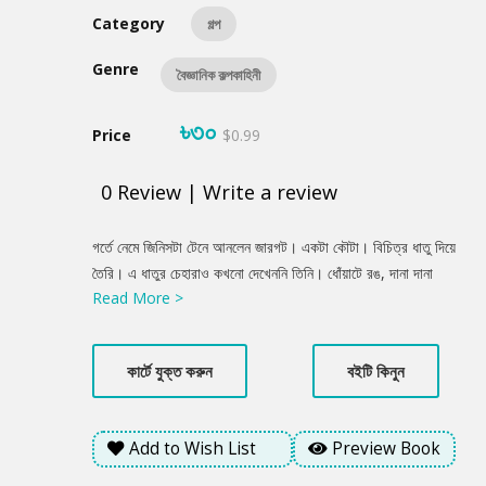
Category
গল্প
Genre
বৈজ্ঞানিক কল্পকাহিনী
৳৩০
Price
$0.99
0
Review
|
Write a review
Product
গর্তে নেমে জিনিসটা টেনে আনলেন জারগট। একটা কৌটা। বিচিত্র ধাতু দিয়ে
Summery
তৈরি। এ ধাতুর চেহারাও কখনো দেখেননি তিনি। ধোঁয়াটে রঙ, দানা দানা
Read More >
চেহারা। অনেকদিন মাটি চাপার ফলে চেকনাই হারিয়েছে। চিড়ও খেয়ে গেছে
কয়েক জায়গায়। ফাঁকা জায়গা দিয়ে দেখা যাচ্ছে ভেতরের আরেকটা কৌটাকে।
জোর করে খুলতে গেলেন জারগট। সঙ্গে সঙ্গে হাতের চাপে গুঁড়িয়ে গেল অজ্ঞাত
কার্টে যুক্ত করুন
বইটি কিনুন
ধাতুর কৌটাটা। বহু বছরের পুরোনো তো। ধাতুর আর কিছু ছিল না ওটায়।
ভেতরের কৌটা থেকে বের করল একটা ম্যাড়ম্যাড়ে পাণ্ডুলিপি। খুদে খুদে হরফে
সুন্দর করে কী যেন লেখা রয়েছে তাতে। হরফগুলো অদ্ভুত। জীবনে দেখেননি
Add to Wish List
Preview Book
জারগট। কী লেখা আছে ওই অদ্ভুত পাণ্ডুলিপিতে?