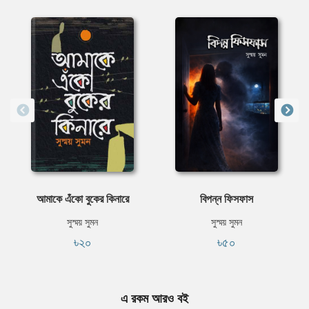
আমাকে এঁকো বুকের কিনারে
বিপন্ন ফিসফাস
সুস্ময় সুমন
সুস্ময় সুমন
৳২০
৳৫০
এ রকম আরও বই