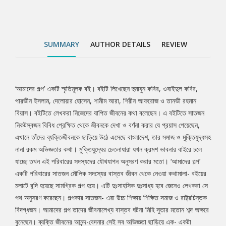
বইয়ের মলাটে বন্দি হয়েছে সামগ্রিক গল্প হয়ে। এটি দুঃসাহসিক দুঃসাধ্য হবে
জেনেও লেখকরা সে পথ অনুসরণ করেছেন। গল্পকার সাতজন- এরা উচ্চ শিক্ষায়
শিক্ষিত সমাজ ও রাষ্ট্রচিন্তক বিদগ্ধজন। আমাদের গল্প তাদের জীবনালেখ্য
বাস্তব ঘটনা মিহি সুতার মতোন শব্দ অক্ষরে বুনেছেন। ব্যক্তি জীবনের আনন্দ-
SUMMARY
AUTHOR DETAILS
REVIEW
বেদনার সেই সব অভিজ্ঞতা ছাড়িয়ে এক- একটা পরিবারের স্বপ্ন, আশা-হতাশার
বয়ানের সঙ্গে সমাজের বৃহৎ পরিসরের আকাঙ্ক্ষা ও বাস্তবতায় আছে গভীর
যোগাযোগ। বাবা-মা, ভাইবোন তথা জন্মসূত্রে গাঁথা সম্পর্ককে কেন্দ্র করে একটি
পরিবারের যে গল্পগুলো জমে ওঠে, তার সাথে যে কেউ একীভূত হয়ে যেতে বাধ্য।
‘আমাদের গল্প’ একটি স্মৃতিমূলক বই। বইটি লিখেছেন হুমাযুন কবির, ওবাইদুল কবির,
Tab
কারণ অবধারিতভাবে সেখানে যেমন উঠে আসে শৈশবের স্বপ্ন আর আনন্দময়
পারভীন ইসলাম, দেলোয়ার হোসেন, শামীম আরা, শিরীন আফরোজ ও তানভী রহমান
দিন, তেমনি থাকে বার্ধক্যের ভার আর স্বজন হারানোর হাহাকার। থাকে
বিয়াস। বইটিতে লেখকরা নিজেদের যাপিত জীবনের কথা বলেছেন। এ বইটিতে সাতজন
Article
জীবনযুদ্ধ, প্রেম, পূর্ণতা- অপূর্ণতার নানাবিধ জটিলতা। ই-বুকের এবং ছোটো
নিকটস্বজন বিবিধ প্রেক্ষিত থেকে জীবনকে দেখা ও বর্ণনা করার যে প্রয়াস পেয়েছেন,
আকারে প্রকাশ করার স্বার্থে বইটিতে শুধু হুমায়ুন কবিরের এগারোটি গল্প প্রকাশ
এখানে তাঁদের ব্যক্তিজীবনকে ছাড়িয়ে উঠে এসেছে বাংলাদেশ, তার সমাজ ও মুক্তিযুদ্ধসহ
করা হলো। ভবিষ্যতে পুরো বইটি পুনঃপ্রকাশ করার আগ্রহ আছে আমাদের।
নানা রকম অভিজ্ঞতার কথা। মুক্তিযুদ্ধের চেতনাধারা যখন ক্রমশ ভাবনার বাইরে চলে
যাচ্ছে তখন এই পরিবারের সদস্যদের যৌথযাপন অনুসরণ করার মতো। ‘আমাদের গল্প’
একটি পরিবারের সাতজন মৌলিক সদস্যের বাস্তব জীবন থেকে নেওয়া কথামালা- বইয়ের
মলাটে বন্দি হয়েছে সামগ্রিক গল্প হয়ে। এটি দুঃসাহসিক দুঃসাধ্য হবে জেনেও লেখকরা সে
পথ অনুসরণ করেছেন। গল্পকার সাতজন- এরা উচ্চ শিক্ষায় শিক্ষিত সমাজ ও রাষ্ট্রচিন্তক
বিদগ্ধজন। আমাদের গল্প তাদের জীবনালেখ্য বাস্তব ঘটনা মিহি সুতার মতোন শব্দ অক্ষরে
বুনেছেন। ব্যক্তি জীবনের আনন্দ-বেদনার সেই সব অভিজ্ঞতা ছাড়িয়ে এক- একটা