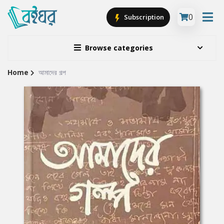
0
Subscription
Browse categories
Home
আমাদের গল্প
Site
Breadcrumb