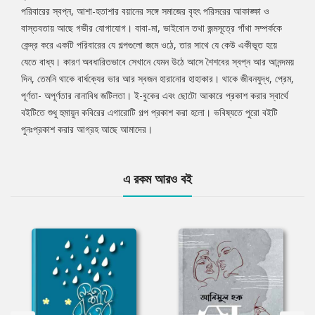
পরিবারের স্বপ্ন, আশা-হতাশার বয়ানের সঙ্গে সমাজের বৃহৎ পরিসরের আকাঙ্ক্ষা ও
বাস্তবতায় আছে গভীর যোগাযোগ। বাবা-মা, ভাইবোন তথা জন্মসূত্রে গাঁথা সম্পর্ককে
কেন্দ্র করে একটি পরিবারের যে গল্পগুলো জমে ওঠে, তার সাথে যে কেউ একীভূত হয়ে
যেতে বাধ্য। কারণ অবধারিতভাবে সেখানে যেমন উঠে আসে শৈশবের স্বপ্ন আর আনন্দময়
দিন, তেমনি থাকে বার্ধক্যের ভার আর স্বজন হারানোর হাহাকার। থাকে জীবনযুদ্ধ, প্রেম,
পূর্ণতা- অপূর্ণতার নানাবিধ জটিলতা। ই-বুকের এবং ছোটো আকারে প্রকাশ করার স্বার্থে
বইটিতে শুধু হুমায়ুন কবিরের এগারোটি গল্প প্রকাশ করা হলো। ভবিষ্যতে পুরো বইটি
পুনঃপ্রকাশ করার আগ্রহ আছে আমাদের।
এ রকম আরও বই