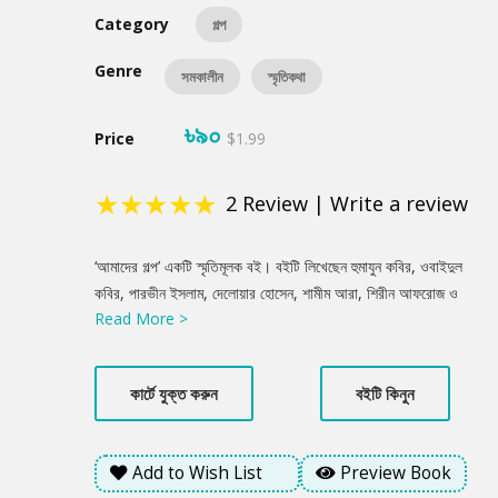
Category
গল্প
Genre
সমকালীন
স্মৃতিকথা
৳৯০
Price
$1.99
★
★
★
★
★
2
Review
|
Write a review
Product
‘আমাদের গল্প’ একটি স্মৃতিমূলক বই। বইটি লিখেছেন হুমাযুন কবির, ওবাইদুল
Summery
কবির, পারভীন ইসলাম, দেলোয়ার হোসেন, শামীম আরা, শিরীন আফরোজ ও
Read More >
তানভী রহমান বিয়াস। বইটিতে লেখকরা নিজেদের যাপিত জীবনের কথা
বলেছেন। এ বইটিতে সাতজন নিকটস্বজন বিবিধ প্রেক্ষিত থেকে জীবনকে দেখা
ও বর্ণনা করার যে প্রয়াস পেয়েছেন, এখানে তাঁদের ব্যক্তিজীবনকে ছাড়িয়ে উঠে
কার্টে যুক্ত করুন
বইটি কিনুন
এসেছে বাংলাদেশ, তার সমাজ ও মুক্তিযুদ্ধসহ নানা রকম অভিজ্ঞতার কথা।
মুক্তিযুদ্ধের চেতনাধারা যখন ক্রমশ ভাবনার বাইরে চলে যাচ্ছে তখন এই
পরিবারের সদস্যদের যৌথযাপন অনুসরণ করার মতো। ‘আমাদের গল্প’ একটি
Add to Wish List
Preview Book
পরিবারের সাতজন মৌলিক সদস্যের বাস্তব জীবন থেকে নেওয়া কথামালা-