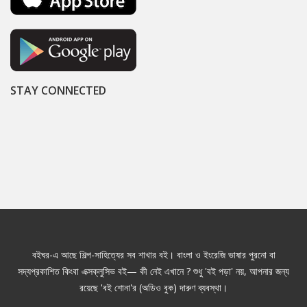
STAY CONNECTED
বইঘর-এ আছে শিল্প-সাহিত্যের সব শাখার বই। বাংলা ও ইংরেজি ভাষার পুরনো বা
সদ্যপ্রকাশিত কিংবা এক্সক্লুসিভ বই— কী নেই এখানে ? শুধু 'বই পড়া' নয়, আপনার জন্য
রয়েছে 'বই শোনা'র (অডিও বুক) দারুণ ব্যবস্থা।