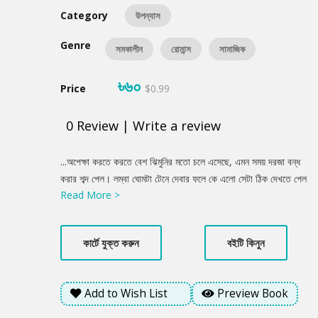
Category
উপন্যাস
Genre
সমকালীন
রোমান্স
সামাজিক
৳৬০
Price
$0.99
0
Review
|
Write a review
Product
...অপেক্ষা করতে করতে বেশ ঝিমুনির মতো চলে এসেছে, এমন সময় দরজা বন্ধ
Summery
করার শব্দ পেল। লম্বা ঘোমটা টেনে দেবার ফলে কে এলো সেটা ঠিক দেখতে পেল
Read More >
না। মানুষটা কাছে আসতেই আঁশটে গন্ধ পেল সে। মানুষটা যতই কাছে আসছে
গন্ধের তীব্রতা ততই বাড়ছে। খুব অস্বস্তি বোধ হতে লাগলো ওর। ঘোমটা
সরিয়ে সামনে তাকাতেই দেখলো বড়ো কাতল মাছের মাথাওয়ালা একটা মানুষ, যার
কার্টে যুক্ত করুন
বইটি কিনুন
হাত-পা সবই মানুষের মতো- মাথাটাই শুধু মাছের মতো। আশ্চর্য ব্যাপার হলো
মাছটা হুবহু মানুষের একটা চশমা পরে আছে। মোটা ফ্রেমের চশমা। মানুষটার
দিকে তাকাতেই রূপকথার দম বন্ধ হয়ে এলো, চোখ বড়ো বড়ো হয়ে গেল আর
Add to Wish List
Preview Book
মানুষটাও “ঘোৎ” জাতীয় একটা শব্দ করলো। অথচ মারুফ ভাই’র গা থেকে
কখনোই আঁশটে গন্ধ আসে না।... একজন ভুল মানুষের প্রেমে পড়ে রূপকথা!