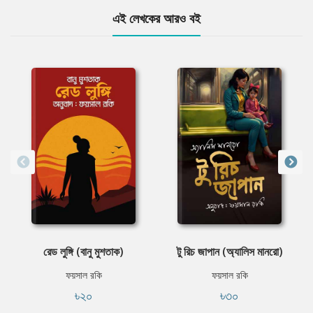
এই লেখকের আরও বই
রেড লুঙ্গি (বানু মুশতাক)
টু রিচ জাপান (অ্যালিস মানরো)
ফয়সাল রকি
ফয়সাল রকি
৳২০
৳৩০