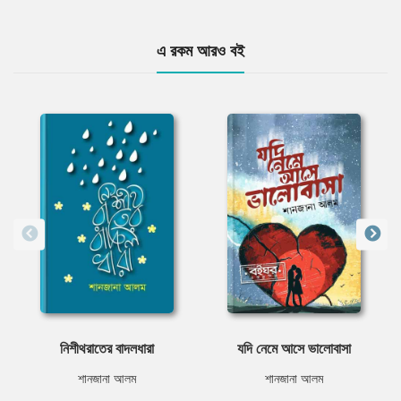
এ রকম আরও বই
নিশীথরাতের বাদলধারা
যদি নেমে আসে ভালোবাসা
শানজানা আলম
শানজানা আলম