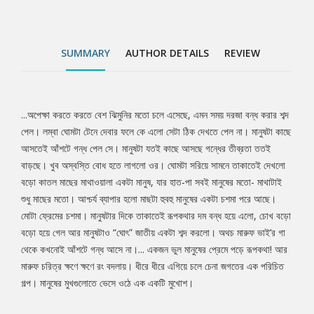
আর মারুফ চরিত্র ক্ষণে ক্ষণে রং বদলায়। ধীরে ধীরে এগিয়ে চলে চেনা জগতের
এক পরিচিত গল্প। মানুষের মুখগুলোতে ভেসে ওঠে এক একটি মুখোশ।
SUMMARY
AUTHOR DETAILS
REVIEW
...অপেক্ষা করতে করতে বেশ ঝিমুনির মতো চলে এসেছে, এমন সময় দরজা বন্ধ করার শব্দ
Tab
পেল। লম্বা ঘোমটা টেনে দেবার ফলে কে এলো সেটা ঠিক দেখতে পেল না। মানুষটা কাছে
আসতেই আঁশটে গন্ধ পেল সে। মানুষটা যতই কাছে আসছে গন্ধের তীব্রতা ততই
Article
বাড়ছে। খুব অস্বস্তি বোধ হতে লাগলো ওর। ঘোমটা সরিয়ে সামনে তাকাতেই দেখলো
বড়ো কাতল মাছের মাথাওয়ালা একটা মানুষ, যার হাত-পা সবই মানুষের মতো- মাথাটাই
শুধু মাছের মতো। আশ্চর্য ব্যাপার হলো মাছটা হুবহু মানুষের একটা চশমা পরে আছে।
মোটা ফ্রেমের চশমা। মানুষটার দিকে তাকাতেই রূপকথার দম বন্ধ হয়ে এলো, চোখ বড়ো
বড়ো হয়ে গেল আর মানুষটাও “ঘোৎ” জাতীয় একটা শব্দ করলো। অথচ মারুফ ভাই’র গা
থেকে কখনোই আঁশটে গন্ধ আসে না।... একজন ভুল মানুষের প্রেমে পড়ে রূপকথা! আর
মারুফ চরিত্র ক্ষণে ক্ষণে রং বদলায়। ধীরে ধীরে এগিয়ে চলে চেনা জগতের এক পরিচিত
গল্প। মানুষের মুখগুলোতে ভেসে ওঠে এক একটি মুখোশ।