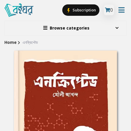
0
Subscription
Browse categories
Home
এনক্রিপ্টেড
Site
Breadcrumb