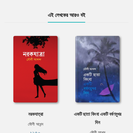
এই লেখকের আরও বই
নরকযাত্রা
একটি ছাতা কিংবা একটি বর্ষণমুখর
দিন
মৌলী আখন্দ
৳১৫০
মৌলী আখন্দ