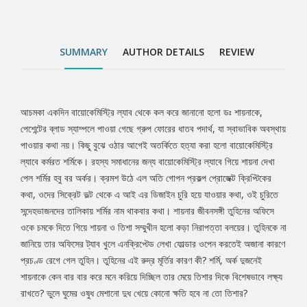
কারণে প্রচণ্ড রেগে গেল তুহিন। তুহিনের এই রুদ্র মূর্তির কারণ কী? শর্মি, অর্ক
দুজনেই শায়নাকে কেন বার বার করে মনে করিয়ে দিচ্ছিল তার মেয়ে তিশার দিকে
বিশেষভাবে লক্ষ্য রাখতে? ভুলে ঘুমের ওষুধ মেশানো দুধ খেয়ে কোনো ক্ষতি হবে
SUMMARY
AUTHOR DETAILS
REVIEW
না তো তিশার?
আচমকা একদিন বায়োকেমিস্ট্রি ল্যাব থেকে কল করে জানানো হলো ডঃ শায়নাকে,
Tab
পেশেন্টের ব্লাড স্যাম্পলে পাওয়া গেছে গ্রুপ ফোরের ধাতব পদার্থ, যা স্বাভাবিক অবস্থায়
পাওয়ার কথা নয়। কিছু বুঝে ওঠার আগেই অতর্কিতে হত্যা করা হলো বায়োকেমিস্ট্রি
Article
ল্যাবে কর্মরত শর্মিকে। রহস্য সমাধানের জন্য বায়োকেমিস্ট্রি ল্যাবে গিয়ে শায়না দেখা
পেল শর্মির হবু বর অর্কর। ক্রমশ উঠে এল অতি গোপন প্রকল্প প্রোজেক্ট ক্রিপ্টিকের
কথা, ওদের সিক্রেট ভল্ট থেকে এ আই এর ডিজাইন চুরি হয়ে যাওয়ার কথা, ওই চুরিতে
সন্দেহভাজনদের তালিকায় শর্মির নাম থাকবার কথা। শায়নার জীবনসঙ্গী তুহিনের অফিসে
ওকে চমকে দিতে গিয়ে শায়না ও তিশা সম্মুখীন হলো কড়া নিরাপত্তা বলয়ের। তুহিনকে না
জানিয়ে তার অফিসের ট্যাব খুলে এনক্রিপ্টেড লেখা ফোল্ডার ওপেন করতেই অজানা কারণে
প্রচণ্ড রেগে গেল তুহিন। তুহিনের এই রুদ্র মূর্তির কারণ কী? শর্মি, অর্ক দুজনেই
শায়নাকে কেন বার বার করে মনে করিয়ে দিচ্ছিল তার মেয়ে তিশার দিকে বিশেষভাবে লক্ষ্য
রাখতে? ভুলে ঘুমের ওষুধ মেশানো দুধ খেয়ে কোনো ক্ষতি হবে না তো তিশার?