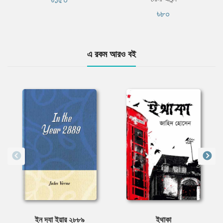
৳৮০
এ রকম আরও বই
ইন দ্যা ইয়ার ২৮৮৯
ইথাকা