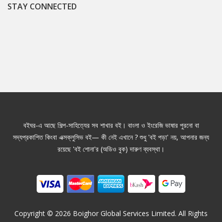
STAY CONNECTED
বইঘর-এ আছে শিল্প-সাহিত্যের সব শাখার বই। বাংলা ও ইংরেজি ভাষার পুরনো বা
সদ্যপ্রকাশিত কিংবা এক্সক্লুসিভ বই— কী নেই এখানে ? শুধু 'বই পড়া' নয়, আপনার জন্য
রয়েছে 'বই শোনা'র (অডিও বুক) দারুণ ব্যবস্থা।
Copyright ©
2026
Boighor Global Services Limited. All Rights