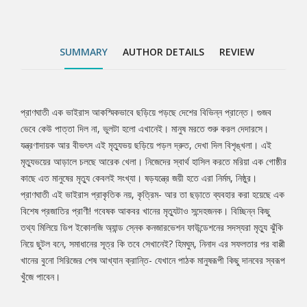
বুনো সিরিজের শেষ আখ্যান ক্রান্তি- যেখানে পাঠক মানুষরূপী কিছু দানবের
স্বরূপ খুঁজে পাবেন।
SUMMARY
AUTHOR DETAILS
REVIEW
প্রাণঘাতী এক ভাইরাস আকস্মিকভাবে ছড়িয়ে পড়ছে দেশের বিভিন্ন প্রান্তে। গুজব
Tab
ভেবে কেউ পাত্তা দিল না, ভুলটা হলো এখানেই। মানুষ মরতে শুরু করল দেদারসে।
যন্ত্রণাদায়ক আর বীভৎস এই মৃত্যুভয় ছড়িয়ে পড়ল দ্রুত, দেখা দিল বিশৃঙ্খলা। এই
Article
মৃত্যুভয়ের আড়ালে চলছে আরেক খেলা। নিজেদের স্বার্থ হাসিল করতে মরিয়া এক গোষ্ঠীর
কাছে এত মানুষের মৃত্যু কেবলই সংখ্যা। ষড়যন্ত্রে জয়ী হতে এরা নির্মম, নিষ্ঠুর।
প্রাণঘাতী এই ভাইরাস প্রাকৃতিক নয়, কৃত্রিম- আর তা ছড়াতে ব্যবহার করা হয়েছে এক
বিশেষ প্রজাতির প্রাণী! গবেষক আকবর খানের মৃত্যুটাও সন্দেহজনক। বিচ্ছিন্ন কিছু
তথ্য মিলিয়ে ডিপ ইকোলজি অ্যান্ড স্নেক কনজারভেশন ফাউন্ডেশনের সদস্যরা মৃত্যু ঝুঁকি
নিয়ে ছুটল বনে, সমাধানের সূত্র কি তবে সেখানেই? হিমঘুম, নিনাদ এর সফলতার পর বাপ্পী
খানের বুনো সিরিজের শেষ আখ্যান ক্রান্তি- যেখানে পাঠক মানুষরূপী কিছু দানবের স্বরূপ
খুঁজে পাবেন।