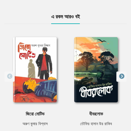
এ রকম আরও বই
জিরো মোটিভ
ধীবরলোক
অরুণ কুমার বিশ্বাস
তৌফির হাসান উর রাকিব