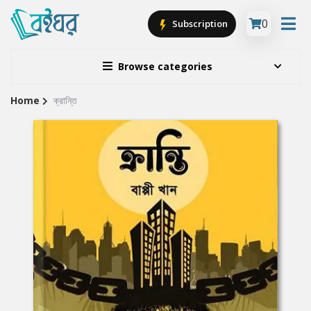
0
Subscription
Browse categories
Home
ক্রান্তি
Site
Breadcrumb