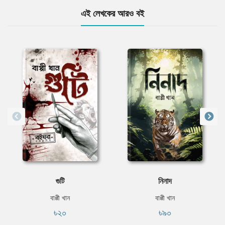
এই লেখকের আরও বই
গুটি
নিনাদ
বাপ্পী খান
বাপ্পী খান
৳২০
৳৯০