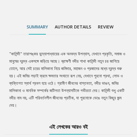
SUMMARY
AUTHOR DETAILS
REVIEW
"কালিন্দী" তারাশঙ্কর বন্দ্যোপাধ্যায়ের এক অনবদ্য উপন্যাস, যেখানে প্রকৃতি, সমাজ ও
Tab
মানুষের দ্বন্দ্ব একসঙ্গে জড়িয়ে আছে। ব্রাহ্মণী নদীর শাখা কালিন্দী নতুন চর জাগিয়ে
তোলে, আর সেই চরের মালিকানা নিয়ে জমিদার, মহাজন ও প্রজাদের মধ্যে দ্বন্দ্ব শুরু
Article
হয়। এই জমির লড়াই ক্রমে ক্ষমতার সংঘাতে রূপ নেয়, যেখানে পুরনো প্রথা, লোভ ও
ব্যক্তিগত স্বার্থ প্রবল হয়ে ওঠে। গ্রামীণ জীবনের বাস্তবতা, নদীর ভাঙন, জমির
মালিকানা ও মানবিক সম্পর্কের জটিলতা উপন্যাসটিকে গভীরতা দেয়। কালিন্দী শুধু একটি
নদীর নাম নয়, এটি পরিবর্তনশীল জীবনের প্রতীক, যা পুরনোকে ভেঙে নতুন কিছুর জন্ম
দেয়।
এই লেখকের আরও বই