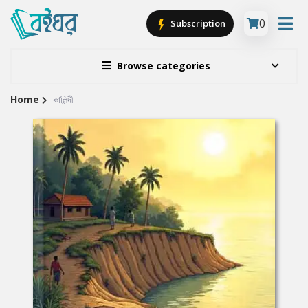
0
Subscription
Browse categories
Home
কালিন্দী
Site
Breadcrumb