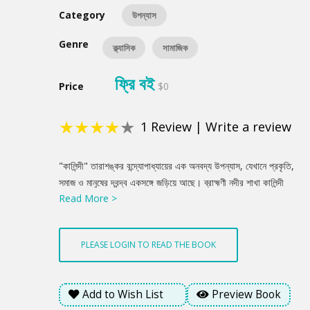
Category
উপন্যাস
Genre
ক্ল্যাসিক
সামাজিক
ফ্রি বই
Price
$0
★
★
★
★
★
1
Review
|
Write a review
Product
"কালিন্দী" তারাশঙ্কর বন্দ্যোপাধ্যায়ের এক অনবদ্য উপন্যাস, যেখানে প্রকৃতি,
Summery
সমাজ ও মানুষের দ্বন্দ্ব একসঙ্গে জড়িয়ে আছে। ব্রাহ্মণী নদীর শাখা কালিন্দী
Read More >
নতুন চর জাগিয়ে তোলে, আর সেই চরের মালিকানা নিয়ে জমিদার, মহাজন ও
প্রজাদের মধ্যে দ্বন্দ্ব শুরু হয়। এই জমির লড়াই ক্রমে ক্ষমতার সংঘাতে রূপ
নেয়, যেখানে পুরনো প্রথা, লোভ ও ব্যক্তিগত স্বার্থ প্রবল হয়ে ওঠে। গ্রামীণ
PLEASE LOGIN TO READ THE BOOK
জীবনের বাস্তবতা, নদীর ভাঙন, জমির মালিকানা ও মানবিক সম্পর্কের জটিলতা
উপন্যাসটিকে গভীরতা দেয়। কালিন্দী শুধু একটি নদীর নাম নয়, এটি পরিবর্তনশীল
জীবনের প্রতীক, যা পুরনোকে ভেঙে নতুন কিছুর জন্ম দেয়।
Add to Wish List
Preview Book